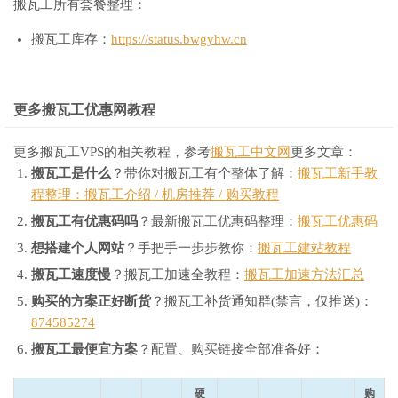
搬瓦工所有套餐整理：
搬瓦工库存：
https://status.bwgyhw.cn
更多搬瓦工优惠网教程
更多搬瓦工VPS的相关教程，参考
搬瓦工中文网
更多文章：
搬瓦工是什么
？带你对搬瓦工有个整体了解：
搬瓦工新手教
程整理：搬瓦工介绍 / 机房推荐 / 购买教程
搬瓦工有优惠码吗
？最新搬瓦工优惠码整理：
搬瓦工优惠码
想搭建个人网站
？手把手一步步教你：
搬瓦工建站教程
搬瓦工速度慢
？搬瓦工加速全教程：
搬瓦工加速方法汇总
购买的方案正好断货
？搬瓦工补货通知群(禁言，仅推送)：
874585274
搬瓦工最便宜方案
？配置、购买链接全部准备好：
硬
购