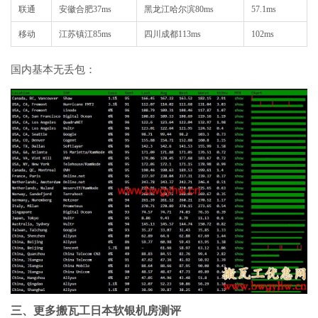
联通
安徽合肥
37ms
黑龙江哈尔滨
80ms
57.1ms
移动
江苏镇江
85ms
四川成都
113ms
102ms
国内基本无丢包：
三、更多搬瓦工日本软银机房测评