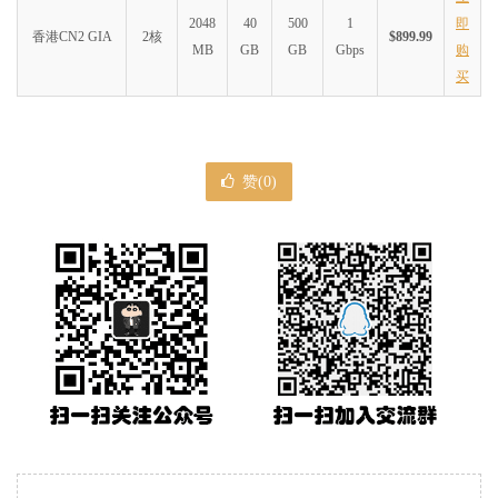
2048
40
500
1
即
香港CN2 GIA
2核
$899.99
MB
GB
GB
Gbps
购
买
赞(
0
)