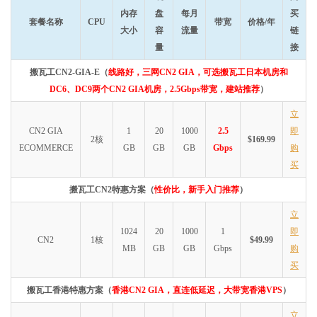
内存
盘
每月
买
套餐名称
CPU
带宽
价格/年
大小
容
流量
链
量
接
搬瓦工CN2-GIA-E（
线路好，三网CN2 GIA，可选搬瓦工日本机房和
DC6、DC9两个CN2 GIA机房，2.5Gbps带宽，建站推荐
）
立
CN2 GIA
1
20
1000
2.5
即
2核
$169.99
ECOMMERCE
GB
GB
GB
Gbps
购
买
搬瓦工CN2特惠方案（
性价比，新手入门推荐
）
立
1024
20
1000
1
即
CN2
1核
$49.99
MB
GB
GB
Gbps
购
买
搬瓦工香港特惠方案（
香港CN2 GIA，直连低延迟，大带宽香港VPS
）
立