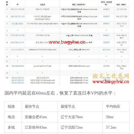
国内平均延迟在60ms左右，恢复了直连日本VPS的水平：
线路
最快节点
最慢节点
平均响应
电信
安徽合肥
41ms
辽宁大连
76ms
58ms
多线
江苏徐州
43ms
辽宁沈阳
72ms
57.2ms