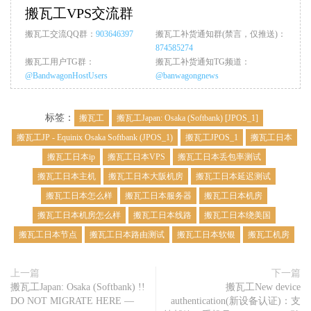
搬瓦工VPS交流群
搬瓦工交流QQ群：
903646397
搬瓦工补货通知群(禁言，仅推送)：
874585274
搬瓦工用户TG群：
搬瓦工补货通知TG频道：
@BandwagonHostUsers
@banwagongnews
标签：
搬瓦工
搬瓦工Japan: Osaka (Softbank) [JPOS_1]
搬瓦工JP - Equinix Osaka Softbank (JPOS_1)
搬瓦工JPOS_1
搬瓦工日本
搬瓦工日本ip
搬瓦工日本VPS
搬瓦工日本丢包率测试
搬瓦工日本主机
搬瓦工日本大阪机房
搬瓦工日本延迟测试
搬瓦工日本怎么样
搬瓦工日本服务器
搬瓦工日本机房
搬瓦工日本机房怎么样
搬瓦工日本线路
搬瓦工日本绕美国
搬瓦工日本节点
搬瓦工日本路由测试
搬瓦工日本软银
搬瓦工机房
上一篇
下一篇
搬瓦工Japan: Osaka (Softbank) !!
搬瓦工New device
DO NOT MIGRATE HERE —
authentication(新设备认证)：支