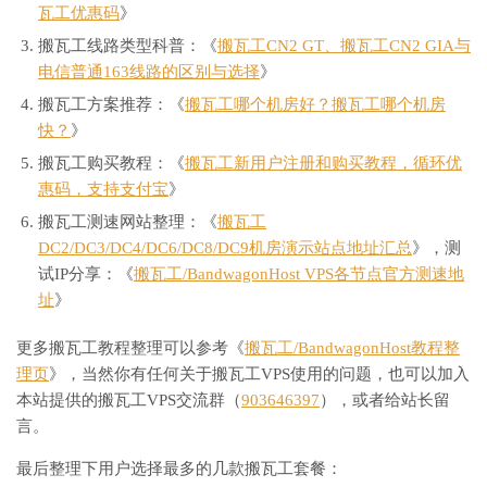
瓦工优惠码
》
搬瓦工线路类型科普：《
搬瓦工CN2 GT、搬瓦工CN2 GIA与
电信普通163线路的区别与选择
》
搬瓦工方案推荐：《
搬瓦工哪个机房好？搬瓦工哪个机房
快？
》
搬瓦工购买教程：《
搬瓦工新用户注册和购买教程，循环优
惠码，支持支付宝
》
搬瓦工测速网站整理：《
搬瓦工
DC2/DC3/DC4/DC6/DC8/DC9机房演示站点地址汇总
》，测
试IP分享：《
搬瓦工/BandwagonHost VPS各节点官方测速地
址
》
更多搬瓦工教程整理可以参考《
搬瓦工/BandwagonHost教程整
理页
》，当然你有任何关于搬瓦工VPS使用的问题，也可以加入
本站提供的搬瓦工VPS交流群（
903646397
），或者给站长留
言。
最后整理下用户选择最多的几款搬瓦工套餐：