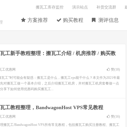
搬瓦工库存监控
演示站点
补货交流群
方案推荐
购买教程
测评信息
理
瓦工新手教程整理：搬瓦工介绍 / 机房推荐 / 购买教
瓦工优惠网
赞(
18
)
瓦工”时可能会有疑惑：搬瓦工是什么，搬瓦工vps能干什么？本文作为2021年最
先对搬瓦工做一个基本介绍，之后介绍搬瓦工机房，并对搬瓦工机房套餐做一点
分享下如何使用优惠码购买搬瓦工...
瓦工教程整理，BandwagonHost VPS常见教程
瓦工优惠网
赞(
16
)
搬瓦工/BandwagonHost VPS所有常见教程，包括搬瓦工购买注册教程、搬瓦工