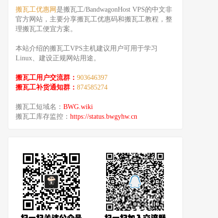
搬瓦工优惠网
是搬瓦工/BandwagonHost VPS的中文非
官方网站，主要分享搬瓦工优惠码和搬瓦工教程，整
理搬瓦工便宜方案。
本站介绍的搬瓦工VPS主机建议用户可用于学习
Linux、建设正规网站用途。
搬瓦工用户交流群：
903646397
搬瓦工补货通知群：
874585274
搬瓦工短域名：
BWG.wiki
搬瓦工库存监控：
https://status.bwgyhw.cn