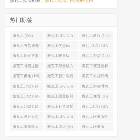
搬瓦工购买教程：
搬瓦工购买与优惠码使用
热门标签
搬瓦工 (288)
搬瓦工CN2 GIA
搬瓦工教程 (154)
(176)
搬瓦工补货通知
搬瓦工优惠码
搬瓦工CN2 GIA-
(132)
(131)
E (130)
搬瓦工便宜方案
搬瓦工限量版
搬瓦工补货 (123)
(128)
(126)
搬瓦工补货提醒
搬瓦工限量版方
搬瓦工便宜套餐
(106)
案 (106)
(103)
搬瓦工促销 (100)
搬瓦工新手教程
搬瓦工补货订阅
(98)
(98)
搬瓦工CN2 GIA
搬瓦工CN2 GIA
搬瓦工补货时间
便宜方案 (92)
限量版 (90)
(89)
搬瓦工CN2 GIA-
搬瓦工限量版补
搬瓦工便宜 (83)
E限量版 (84)
货 (84)
搬瓦工CN2 GIA
搬瓦工补货通知
搬瓦工CN2 GIA-
优惠 (82)
QQ群 (76)
E便宜套餐 (76)
搬瓦工测评 (69)
搬瓦工CN2 GIA
搬瓦工限量版什
限量版补货 (67)
么时候补货 (67)
搬瓦工限量版买
搬瓦工DC9 (63)
搬瓦工限量版
不到 (67)
49.99 (62)