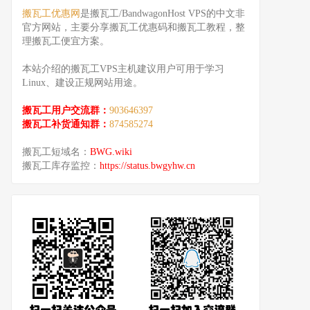
搬瓦工优惠网
是搬瓦工/BandwagonHost VPS的中文非
官方网站，主要分享搬瓦工优惠码和搬瓦工教程，整
理搬瓦工便宜方案。
本站介绍的搬瓦工VPS主机建议用户可用于学习
Linux、建设正规网站用途。
搬瓦工用户交流群：
903646397
搬瓦工补货通知群：
874585274
搬瓦工短域名：
BWG.wiki
搬瓦工库存监控：
https://status.bwgyhw.cn