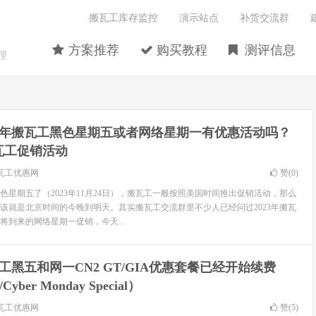
搬瓦工库存监控
演示站点
补货交流群
方案推荐
购买教程
测评信息
理
23年搬瓦工黑色星期五或者网络星期一有优惠活动吗？
瓦工促销活动
瓦工优惠网
赞(
0
)
色星期五了（2023年11月24日），搬瓦工一般按照美国时间推出促销活动，那么
该就是北京时间的今晚到明天。其实搬瓦工交流群里不少人已经问过2023年搬瓦
将到来的网络星期一促销，今天...
工黑五和网一CN2 GT/GIA优惠套餐已经开始续费
/Cyber Monday Special）
瓦工优惠网
赞(
5
)