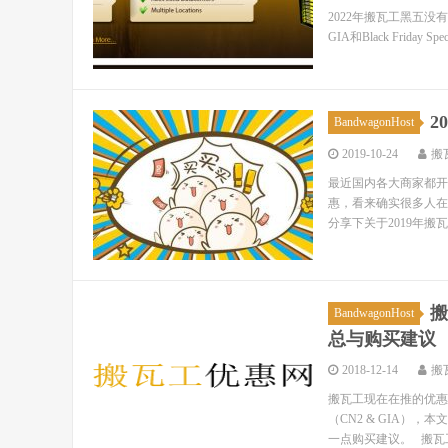
2022年搬瓦工黑五没有推出
GIA和Black Friday 
2
BandwagonHost
2019-10-24
搬
最近国内各大商家都开始
惠，看来确实很多人在
分享下关于2019年搬瓦
搬
BandwagonHost
总与购买建议
2018-12-14
搬
搬瓦工现在在推的优惠
（CN2 & GIA
一点购买建议。 搬瓦工