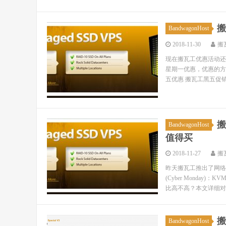
搬
BandwagonHost
2018-11-30
搬
现在搬瓦工优惠活动还
星期一优惠，优惠的方案
五优惠 搬瓦工黑五促销
搬
BandwagonHost
值得买
2018-11-27
搬
昨天搬瓦工推出了网络
(Cyber Monday
比高不高？本文详细对比
搬
BandwagonHost