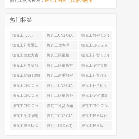
搬瓦工购买教程：
搬瓦工购买与优惠码使用
热门标签
搬瓦工 (288)
搬瓦工CN2 GIA
搬瓦工教程 (154)
(176)
搬瓦工补货通知
搬瓦工优惠码
搬瓦工CN2 GIA-
(132)
(131)
E (130)
搬瓦工便宜方案
搬瓦工限量版
搬瓦工补货 (123)
(128)
(126)
搬瓦工补货提醒
搬瓦工限量版方
搬瓦工便宜套餐
(106)
案 (106)
(103)
搬瓦工促销 (100)
搬瓦工新手教程
搬瓦工补货订阅
(98)
(98)
搬瓦工CN2 GIA
搬瓦工CN2 GIA
搬瓦工补货时间
便宜方案 (92)
限量版 (90)
(89)
搬瓦工CN2 GIA-
搬瓦工限量版补
搬瓦工便宜 (83)
E限量版 (84)
货 (84)
搬瓦工CN2 GIA
搬瓦工补货通知
搬瓦工CN2 GIA-
优惠 (82)
QQ群 (76)
E便宜套餐 (76)
搬瓦工测评 (69)
搬瓦工CN2 GIA
搬瓦工限量版什
限量版补货 (67)
么时候补货 (67)
搬瓦工限量版买
搬瓦工DC9 (63)
搬瓦工限量版
不到 (67)
49.99 (62)