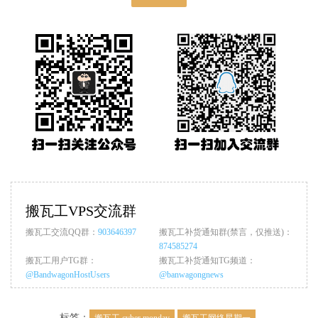
搬瓦工VPS交流群
搬瓦工交流QQ群：
903646397
搬瓦工补货通知群(禁言，仅推送)：
874585274
搬瓦工用户TG群：
搬瓦工补货通知TG频道：
@BandwagonHostUsers
@banwagongnews
标签：