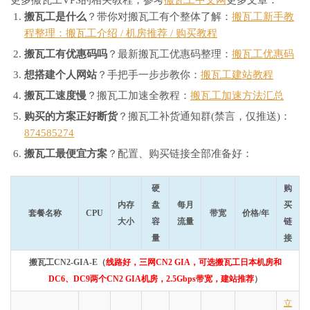
更多搬瓦工VPS的相关教程，参考
搬瓦工中文网
更多文章：
搬瓦工是什么
？带你对搬瓦工有个整体了解：
搬瓦工新手教
程整理：搬瓦工介绍 / 机房推荐 / 购买教程
搬瓦工有优惠码吗
？最新搬瓦工优惠码整理：
搬瓦工优惠码
想搭建个人网站
？手把手一步步教你：
搬瓦工建站教程
搬瓦工速度慢
？搬瓦工加速全教程：
搬瓦工加速方法汇总
购买的方案正好断货
？搬瓦工补货通知群(禁言，仅推送)：
874585274
搬瓦工最便宜方案
？配置、购买链接全部准备好：
硬
购
内存
盘
每月
买
套餐名称
CPU
带宽
价格/年
大小
容
流量
链
量
接
搬瓦工CN2-GIA-E（
线路好，三网CN2 GIA，可选搬瓦工日本机房和
DC6、DC9两个CN2 GIA机房，2.5Gbps带宽，建站推荐
）
立