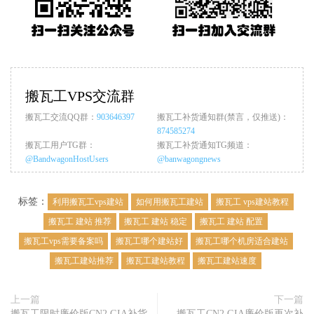
搬瓦工VPS交流群
搬瓦工交流QQ群：
903646397
搬瓦工补货通知群(禁言，仅推送)：
874585274
搬瓦工用户TG群：
搬瓦工补货通知TG频道：
@BandwagonHostUsers
@banwagongnews
标签：
利用搬瓦工vps建站
如何用搬瓦工建站
搬瓦工 vps建站教程
搬瓦工 建站 推荐
搬瓦工 建站 稳定
搬瓦工 建站 配置
搬瓦工vps需要备案吗
搬瓦工哪个建站好
搬瓦工哪个机房适合建站
搬瓦工建站推荐
搬瓦工建站教程
搬瓦工建站速度
上一篇
下一篇
搬瓦工限时廉价版CN2 GIA补货
搬瓦工CN2 GIA廉价版再次补