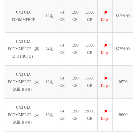
CN2 GIA
64
1280
12000
10
12核
$5399.99
ECOMMERCE
GB
GB
GB
Gbps
CN2 GIA
64
1280
12000
10
ECOMMERCE（高
24核
$7599.99
GB
GB
GB
Gbps
CPU HICPU）
CN2 GIA
64
1280
15000
10
ECOMMERCE（大
12核
$6790
GB
GB
GB
Gbps
流量HIWB）
CN2 GIA
64
1280
20000
10
ECOMMERCE（大
12核
$8999
GB
GB
GB
Gbps
流量HIWB）