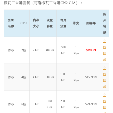
搬瓦工香港套餐（可选搬瓦工香港CN2 GIA）：
购
套餐
内存
硬盘
每月
买
CPU
带宽
价格/年
名称
大小
容量
流量
链
接
立
500
1
即
香港
2核
2 GB
40 GB
$899.99
GB
Gbps
购
买
立
1000
1
即
香港
4核
4 GB
80 GB
$1559.99
GB
Gbps
购
买
立
160
2000
1
即
香港
6核
8 GB
$2999.99
GB
GB
Gbps
购