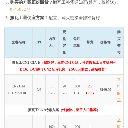
购买的方案正好断货
？搬瓦工补货通知群(禁言，仅推送)：
874585274
搬瓦工最便宜方案
？配置、购买链接全部准备好：
硬
购
内存
盘
每月
买
套餐名称
CPU
带宽
价格/年
大小
容
流量
链
量
接
搬瓦工CN2-GIA-E（
线路好，三网CN2 GIA，可选搬瓦工日本机房和
DC6、DC9两个CN2 GIA机房，2.5Gbps带宽，建站推荐
）
立
CN2 GIA
1
20
1000
2.5
即
2核
$169.99
ECOMMERCE
GB
GB
GB
Gbps
购
买
搬瓦工CN2特惠方案（
性价比，新手入门推荐
）
立
1024
20
1000
1
即