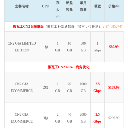
存
硬盘
每月
套餐名称
CPU
带宽
价格/年
大
容量
流量
小
搬瓦工CN2-E限量版
（搬瓦工补货通知群（禁言，仅推送）：
874585274
）
CN2 GIA LIMITED
1
10
500
1
1核
$89.99
EDITION
GB
GB
GB
Gbps
搬瓦工CN2 GIA-E商务优化
CN2 GIA
1
20
1000
2.5
2核
$169.99
ECOMMERCE
GB
GB
GB
Gbps
CN2 GIA
2
40
2000
2.5
3核
$299.99
ECOMMERCE
GB
GB
GB
Gbps