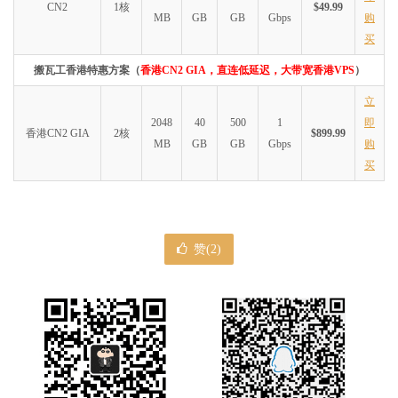
CN2
1核
$49.99
MB
GB
GB
Gbps
购
买
搬瓦工香港特惠方案（
香港CN2 GIA，直连低延迟，大带宽香港VPS
）
立
2048
40
500
1
即
香港CN2 GIA
2核
$899.99
MB
GB
GB
Gbps
购
买
赞(
2
)