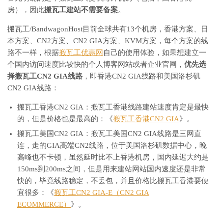
房），因此
搬瓦工建站不需要备案
。
搬瓦工/BandwagonHost目前全球共有13个机房，香港方案、日
本方案、CN2方案、CN2 GIA方案、KVM方案，每个方案的线
路不一样，根据
搬瓦工优惠网
自己的使用体验，如果想建立一
个国内访问速度比较快的个人博客网站或者企业官网，
优先选
择搬瓦工CN2 GIA线路
，即香港CN2 GIA线路和美国洛杉矶
CN2 GIA线路：
搬瓦工香港CN2 GIA：搬瓦工香港线路建站速度肯定是最快
的，但是价格也是最高的：《
搬瓦工香港CN2 GIA
》。
搬瓦工美国CN2 GIA：搬瓦工美国CN2 GIA线路是三网直
连，走的GIA高端CN2线路，位于美国洛杉矶数据中心，晚
高峰也不卡顿，虽然延时比不上香港机房，国内延迟大约是
150ms到200ms之间，但是用来建站网站国内速度还是非常
快的，毕竟线路稳定，不丢包，并且价格比搬瓦工香港要便
宜很多：《
搬瓦工CN2 GIA-E（CN2 GIA
ECOMMERCE）
》。