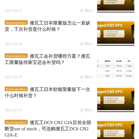
2021-04-13
赞(
0
)
搬瓦工日本限量版怎么一直缺
BandwagonHost
货，下次补货是什么时候？
2021-03-26
赞(
0
)
搬瓦工会补货哪些方案？搬瓦
BandwagonHost
工限量版传家宝还会补货吗？
2021-03-20
赞(
0
)
搬瓦工日本软银限量版下一次
BandwagonHost
什么时候补货？
2021-02-12
赞(
0
)
搬瓦工DC9 CN2 GIA目前全部
BandwagonHost
断货out of stock，可选购搬瓦工DC6 CN2
GIA-E