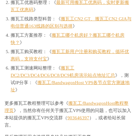
搬瓦工优惠码整理：《
最新可用搬瓦工优惠码，实时更新搬
瓦工优惠码
》
搬瓦工线路类型科普：《
搬瓦工CN2 GT、搬瓦工CN2 GIA与
电信普通163线路的区别与选择
》
搬瓦工方案推荐：《
搬瓦工哪个机房好？搬瓦工哪个机房
快？
》
搬瓦工购买教程：《
搬瓦工新用户注册和购买教程，循环优
惠码，支持支付宝
》
搬瓦工测速网站整理：《
搬瓦工
DC2/DC3/DC4/DC6/DC8/DC9机房演示站点地址汇总
》，测
试IP分享：《
搬瓦工/BandwagonHost VPS各节点官方测速地
址
》
更多搬瓦工教程整理可以参考《
搬瓦工/BandwagonHost教程整
理页
》，当然你有任何关于搬瓦工VPS使用的问题，也可以加入
本站提供的搬瓦工VPS交流群（
903646397
），或者给站长留
言。