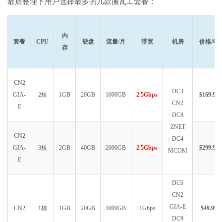
最后整理下用户选择最多的几款搬瓦工套餐：
内
套餐
CPU
硬盘
流量/月
带宽
机房
价格/年
存
CN2
DC3
GIA-
2核
1GB
20GB
1000GB
2.5Gbps
$169.99
CN2
E
DC8
ZNET
CN2
DC4
GIA-
3核
2GB
40GB
2000GB
2.5Gbps
$299.99
MCOM
E
DC6
CN2
GIA-E
CN2
1核
1GB
20GB
1000GB
1Gbps
$49.99
DC9