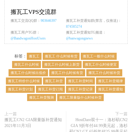
搬瓦工VPS交流群
搬瓦工交流QQ群：
903646397
搬瓦工补货通知群(禁言，仅推送)：
874585274
搬瓦工用户TG群：
搬瓦工补货通知TG频道：
@BandwagonHostUsers
@banwagongnews
标签：
搬瓦工
搬瓦工 什么时候有货
搬瓦工一般什么时候
搬瓦工什么时候
搬瓦工什么时候上新货
搬瓦工什么时候便宜
搬瓦工什么时候出低价
搬瓦工什么时候有货
搬瓦工什么时候补货
搬瓦工特价什么时候
搬瓦工补货
搬瓦工补货时间
搬瓦工补货规律
搬瓦工补货计划
搬瓦工补货订阅
搬瓦工补货记录
搬瓦工补货通知
搬瓦工补货预测
搬瓦工限量版什么时候补货
上一篇
下一篇
搬瓦工CN2 GIA限量版补货通知
HostDare双十一：洛杉矶CN2
2021年11月3日
GIA 9折年付44.99美元起，洛杉
矶CN2 GT 65折年付25.99美元起