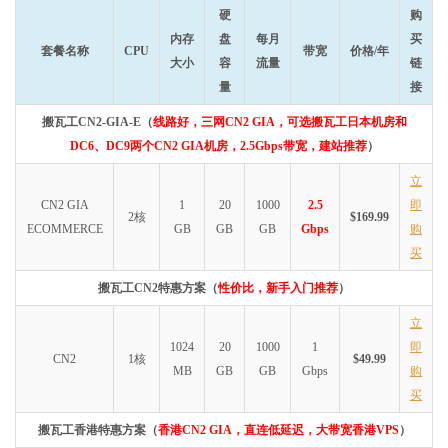
硬
购
内存
盘
每月
买
套餐名称
CPU
带宽
价格/年
大小
容
流量
链
量
接
搬瓦工CN2-GIA-E（
线路好，三网CN2 GIA，可选搬瓦工日本机房和
DC6、DC9两个CN2 GIA机房，2.5Gbps带宽，建站推荐
）
立
CN2 GIA
1
20
1000
2.5
即
2核
$169.99
ECOMMERCE
GB
GB
GB
Gbps
购
买
搬瓦工CN2特惠方案（
性价比，新手入门推荐
）
立
1024
20
1000
1
即
CN2
1核
$49.99
MB
GB
GB
Gbps
购
买
搬瓦工香港特惠方案（
香港CN2 GIA，直连低延迟，大带宽香港VPS
）