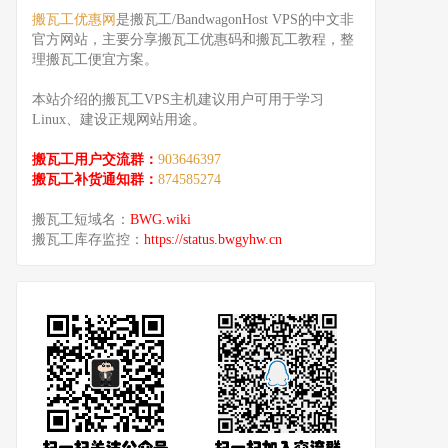
搬瓦工优惠网
是搬瓦工/BandwagonHost VPS的中文非
官方网站，主要分享搬瓦工优惠码和搬瓦工教程，整
理搬瓦工便宜方案。
本站介绍的搬瓦工VPS主机建议用户可用于学习
Linux、建设正规网站用途。
搬瓦工用户交流群：
903646397
搬瓦工补货通知群：
874585274
搬瓦工短域名：
BWG.wiki
搬瓦工库存监控：
https://status.bwgyhw.cn