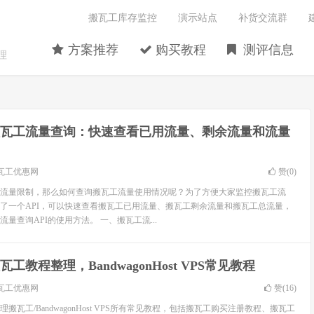
搬瓦工库存监控
演示站点
补货交流群
方案推荐
购买教程
测评信息
理
瓦工流量查询：快速查看已用流量、剩余流量和流量
瓦工优惠网
赞(
0
)
流量限制，那么如何查询搬瓦工流量使用情况呢？为了方便大家监控搬瓦工流
了一个API，可以快速查看搬瓦工已用流量、搬瓦工剩余流量和搬瓦工总流量，
量查询API的使用方法。 一、搬瓦工流...
瓦工教程整理，BandwagonHost VPS常见教程
瓦工优惠网
赞(
16
)
搬瓦工/BandwagonHost VPS所有常见教程，包括搬瓦工购买注册教程、搬瓦工