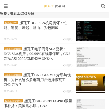
标签：搬瓦工CN2 GIA
搬瓦工DC5 SLA机房测评：性
搬瓦工测评
能、速度、延迟、路由、丢包测试
2025-12-27
赞(
2
)
搬瓦工电子商务SLA套餐：
BandwagonHost
DC5 SLA机房，99.99%在线率保证，CN2
GIA/AS10099/CMIN2三网优化
2025-12-03
赞(
1
)
搬瓦工CN2 GIA VPS介绍与优
BandwagonHost
势，为什么这么多电商用户选择搬瓦工
CN2 GIA？
2025-09-17
赞(
0
)
搬瓦工BIGGERBOX-PRO限量
搬瓦工补货通知
版补货：美国洛杉矶，CN2