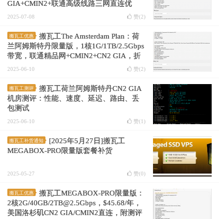
GIA+CMIN2+联通高级线路三网直连优
化，折后年付$36.36
2025-07-08
赞(
2
)
搬瓦工The Amsterdam Plan：荷
搬瓦工优惠
兰阿姆斯特丹限量版，1核1G/1TB/2.5Gbps
带宽，联通精品网+CMIN2+CN2 GIA，折
后年付$36.36
2025-06-10
赞(
2
)
搬瓦工荷兰阿姆斯特丹CN2 GIA
搬瓦工测评
机房测评：性能、速度、延迟、路由、丢
包测试
2025-06-10
赞(
1
)
[2025年5月27日]搬瓦工
搬瓦工补货通知
MEGABOX-PRO限量版套餐补货
2025-05-27
赞(
0
)
搬瓦工MEGABOX-PRO限量版：
搬瓦工优惠
2核2G/40GB/2TB@2.5Gbps，$45.68/年，
美国洛杉矶CN2 GIA/CMIN2直连，附测评