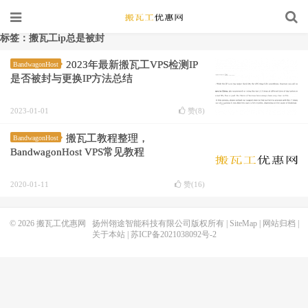
标签：搬瓦工ip总是被封
2023年最新搬瓦工VPS检测IP
BandwagonHost
是否被封与更换IP方法总结
2023-01-01
赞(
8
)
搬瓦工教程整理，
BandwagonHost
BandwagonHost VPS常见教程
2020-01-11
赞(
16
)
© 2026
搬瓦工优惠网
扬州翎途智能科技有限公司版权所有 |
SiteMap
|
网站归档
|
关于本站
|
苏ICP备2021038092号-2