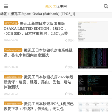
标签：搬瓦工Japan: Osaka (Softbank) [JPOS_1]
搬瓦工新增日本大阪限量版
搬瓦工优惠
OSAKA LIMITED EDITION：1核2G，
40GB SSD，日本软银机房，2.5Gbps带
宽，折后年付$74.57
2024-04-30
赞(
4
)
搬瓦工日本软银机房晚高峰延
BandwagonHost
迟、丢包率和国内速度测试
2022-08-08
赞(
2
)
搬瓦工日本软银机房2022年最
BandwagonHost
新测评：速度、延迟、路由、丢包、建站
体验测试
2022-08-02
赞(
2
)
搬瓦工日本软银JPOS_1机房已
BandwagonHost
恢复正常：不绕路，低延迟，无丢包