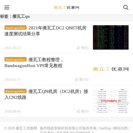
标签：搬瓦工qn
2021年搬瓦工DC2 QNET机房
BandwagonHost
速度测试结果分享
2021-03-22
赞(
0
)
搬瓦工教程整理，
BandwagonHost
BandwagonHost VPS常见教程
2020-01-11
赞(
16
)
搬瓦工QN机房（DC2机房）接
BandwagonHost
入CN2线路
2018-09-01
赞(
0
)
© 2026
搬瓦工优惠网
扬州翎途智能科技有限公司版权所有 |
SiteMap
|
网站归档
|