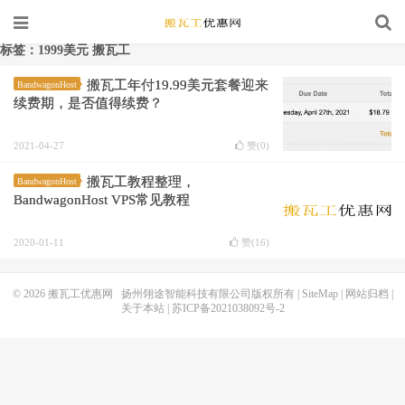
标签：1999美元 搬瓦工
搬瓦工年付19.99美元套餐迎来
BandwagonHost
续费期，是否值得续费？
2021-04-27
赞(
0
)
搬瓦工教程整理，
BandwagonHost
BandwagonHost VPS常见教程
2020-01-11
赞(
16
)
© 2026
搬瓦工优惠网
扬州翎途智能科技有限公司版权所有 |
SiteMap
|
网站归档
|
关于本站
|
苏ICP备2021038092号-2