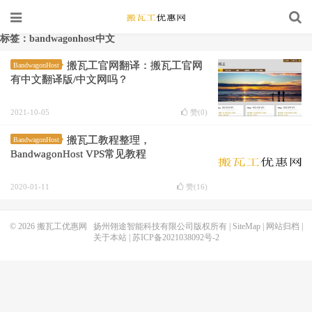
标签：bandwagonhost中文
搬瓦工官网翻译：搬瓦工官网
BandwagonHost
有中文翻译版/中文网吗？
2021-10-05
赞(
0
)
搬瓦工教程整理，
BandwagonHost
BandwagonHost VPS常见教程
2020-01-11
赞(
16
)
© 2026
搬瓦工优惠网
扬州翎途智能科技有限公司版权所有 |
SiteMap
|
网站归档
|
关于本站
|
苏ICP备2021038092号-2