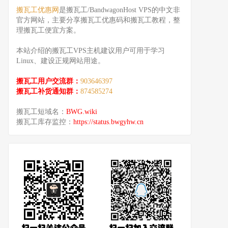
搬瓦工优惠网
是搬瓦工/BandwagonHost VPS的中文非
官方网站，主要分享搬瓦工优惠码和搬瓦工教程，整
理搬瓦工便宜方案。
本站介绍的搬瓦工VPS主机建议用户可用于学习
Linux、建设正规网站用途。
搬瓦工用户交流群：
903646397
搬瓦工补货通知群：
874585274
搬瓦工短域名：
BWG.wiki
搬瓦工库存监控：
https://status.bwgyhw.cn