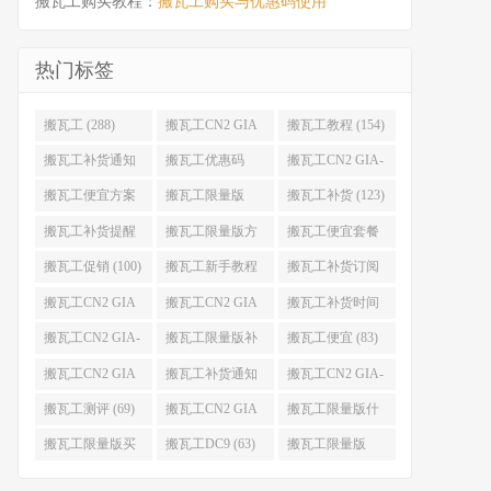
搬瓦工购买教程：
搬瓦工购买与优惠码使用
热门标签
搬瓦工 (288)
搬瓦工CN2 GIA
搬瓦工教程 (154)
(176)
搬瓦工补货通知
搬瓦工优惠码
搬瓦工CN2 GIA-
(132)
(131)
E (130)
搬瓦工便宜方案
搬瓦工限量版
搬瓦工补货 (123)
(128)
(126)
搬瓦工补货提醒
搬瓦工限量版方
搬瓦工便宜套餐
(106)
案 (106)
(103)
搬瓦工促销 (100)
搬瓦工新手教程
搬瓦工补货订阅
(98)
(98)
搬瓦工CN2 GIA
搬瓦工CN2 GIA
搬瓦工补货时间
便宜方案 (92)
限量版 (90)
(89)
搬瓦工CN2 GIA-
搬瓦工限量版补
搬瓦工便宜 (83)
E限量版 (84)
货 (84)
搬瓦工CN2 GIA
搬瓦工补货通知
搬瓦工CN2 GIA-
优惠 (82)
QQ群 (76)
E便宜套餐 (76)
搬瓦工测评 (69)
搬瓦工CN2 GIA
搬瓦工限量版什
限量版补货 (67)
么时候补货 (67)
搬瓦工限量版买
搬瓦工DC9 (63)
搬瓦工限量版
不到 (67)
49.99 (62)