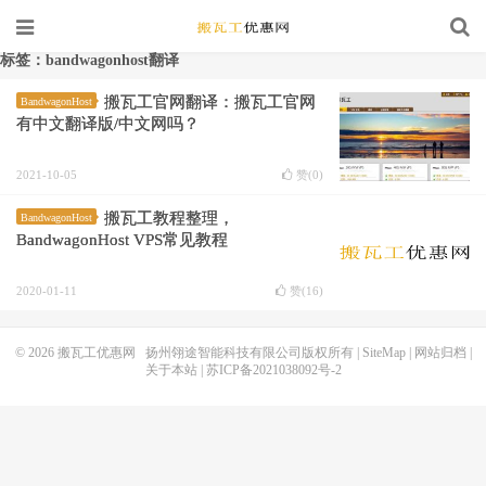
标签：bandwagonhost翻译
搬瓦工官网翻译：搬瓦工官网
BandwagonHost
有中文翻译版/中文网吗？
2021-10-05
赞(
0
)
搬瓦工教程整理，
BandwagonHost
BandwagonHost VPS常见教程
2020-01-11
赞(
16
)
© 2026
搬瓦工优惠网
扬州翎途智能科技有限公司版权所有 |
SiteMap
|
网站归档
|
关于本站
|
苏ICP备2021038092号-2