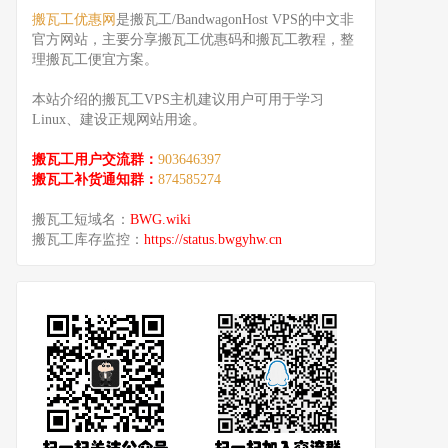
搬瓦工优惠网
是搬瓦工/BandwagonHost VPS的中文非
官方网站，主要分享搬瓦工优惠码和搬瓦工教程，整
理搬瓦工便宜方案。
本站介绍的搬瓦工VPS主机建议用户可用于学习
Linux、建设正规网站用途。
搬瓦工用户交流群：
903646397
搬瓦工补货通知群：
874585274
搬瓦工短域名：
BWG.wiki
搬瓦工库存监控：
https://status.bwgyhw.cn