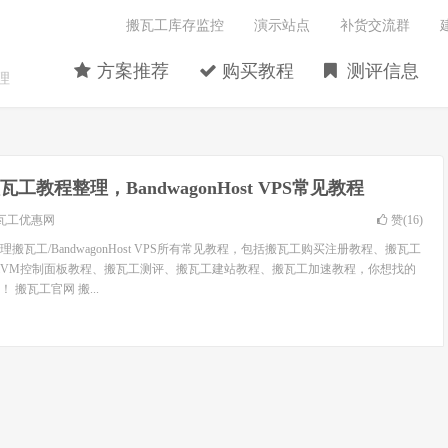
搬瓦工库存监控
演示站点
补货交流群
方案推荐
购买教程
测评信息
理
瓦工教程整理，BandwagonHost VPS常见教程
瓦工优惠网
赞(
16
)
搬瓦工/BandwagonHost VPS所有常见教程，包括搬瓦工购买注册教程、搬瓦工
wiVM控制面板教程、搬瓦工测评、搬瓦工建站教程、搬瓦工加速教程，你想找的
搬瓦工官网 搬...