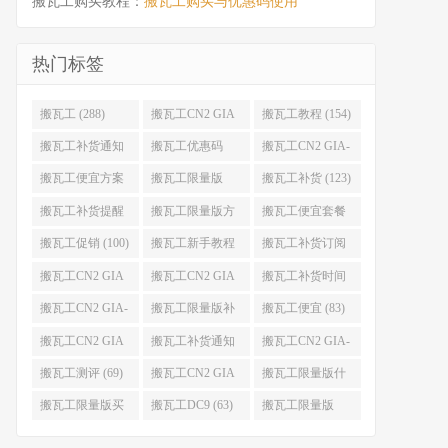
搬瓦工购买教程：
搬瓦工购买与优惠码使用
热门标签
搬瓦工 (288)
搬瓦工CN2 GIA
搬瓦工教程 (154)
(176)
搬瓦工补货通知
搬瓦工优惠码
搬瓦工CN2 GIA-
(132)
(131)
E (130)
搬瓦工便宜方案
搬瓦工限量版
搬瓦工补货 (123)
(128)
(126)
搬瓦工补货提醒
搬瓦工限量版方
搬瓦工便宜套餐
(106)
案 (106)
(103)
搬瓦工促销 (100)
搬瓦工新手教程
搬瓦工补货订阅
(98)
(98)
搬瓦工CN2 GIA
搬瓦工CN2 GIA
搬瓦工补货时间
便宜方案 (92)
限量版 (90)
(89)
搬瓦工CN2 GIA-
搬瓦工限量版补
搬瓦工便宜 (83)
E限量版 (84)
货 (84)
搬瓦工CN2 GIA
搬瓦工补货通知
搬瓦工CN2 GIA-
优惠 (82)
QQ群 (76)
E便宜套餐 (76)
搬瓦工测评 (69)
搬瓦工CN2 GIA
搬瓦工限量版什
限量版补货 (67)
么时候补货 (67)
搬瓦工限量版买
搬瓦工DC9 (63)
搬瓦工限量版
不到 (67)
49.99 (62)