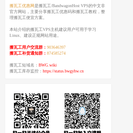
搬瓦工优惠网
是搬瓦工/BandwagonHost VPS的中文非
官方网站，主要分享搬瓦工优惠码和搬瓦工教程，整
理搬瓦工便宜方案。
本站介绍的搬瓦工VPS主机建议用户可用于学习
Linux、建设正规网站用途。
搬瓦工用户交流群：
903646397
搬瓦工补货通知群：
874585274
搬瓦工短域名：
BWG.wiki
搬瓦工库存监控：
https://status.bwgyhw.cn