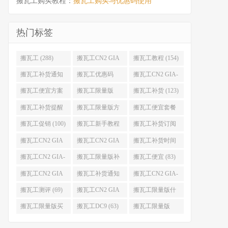
搬瓦工购买教程：
搬瓦工购买与优惠码使用
热门标签
搬瓦工 (288)
搬瓦工CN2 GIA
搬瓦工教程 (154)
(176)
搬瓦工补货通知
搬瓦工优惠码
搬瓦工CN2 GIA-
(132)
(131)
E (130)
搬瓦工便宜方案
搬瓦工限量版
搬瓦工补货 (123)
(128)
(126)
搬瓦工补货提醒
搬瓦工限量版方
搬瓦工便宜套餐
(106)
案 (106)
(103)
搬瓦工促销 (100)
搬瓦工新手教程
搬瓦工补货订阅
(98)
(98)
搬瓦工CN2 GIA
搬瓦工CN2 GIA
搬瓦工补货时间
便宜方案 (92)
限量版 (90)
(89)
搬瓦工CN2 GIA-
搬瓦工限量版补
搬瓦工便宜 (83)
E限量版 (84)
货 (84)
搬瓦工CN2 GIA
搬瓦工补货通知
搬瓦工CN2 GIA-
优惠 (82)
QQ群 (76)
E便宜套餐 (76)
搬瓦工测评 (69)
搬瓦工CN2 GIA
搬瓦工限量版什
限量版补货 (67)
么时候补货 (67)
搬瓦工限量版买
搬瓦工DC9 (63)
搬瓦工限量版
不到 (67)
49.99 (62)