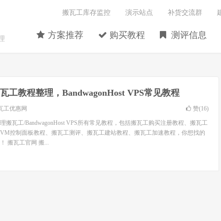
搬瓦工库存监控
演示站点
补货交流群
方案推荐
购买教程
测评信息
理
瓦工教程整理，BandwagonHost VPS常见教程
瓦工优惠网
赞(
16
)
搬瓦工/BandwagonHost VPS所有常见教程，包括搬瓦工购买注册教程、搬瓦工
wiVM控制面板教程、搬瓦工测评、搬瓦工建站教程、搬瓦工加速教程，你想找的
搬瓦工官网 搬...