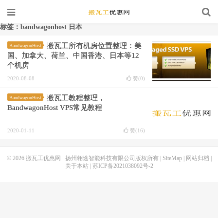
标签：bandwagonhost 日本
搬瓦工所有机房位置整理：美
BandwagonHost
国、加拿大、荷兰、中国香港、日本等12
个机房
2020-08-08
赞(
0
)
搬瓦工教程整理，
BandwagonHost
BandwagonHost VPS常见教程
2020-01-11
赞(
16
)
© 2026
搬瓦工优惠网
扬州翎途智能科技有限公司版权所有 |
SiteMap
|
网站归档
|
关于本站
|
苏ICP备2021038092号-2