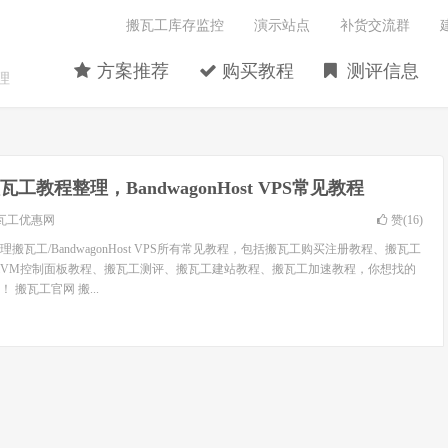
搬瓦工库存监控
演示站点
补货交流群
方案推荐
购买教程
测评信息
理
瓦工教程整理，BandwagonHost VPS常见教程
瓦工优惠网
赞(
16
)
搬瓦工/BandwagonHost VPS所有常见教程，包括搬瓦工购买注册教程、搬瓦工
wiVM控制面板教程、搬瓦工测评、搬瓦工建站教程、搬瓦工加速教程，你想找的
搬瓦工官网 搬...