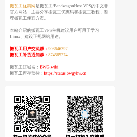
搬瓦工优惠网
是搬瓦工/BandwagonHost VPS的中文非
官方网站，主要分享搬瓦工优惠码和搬瓦工教程，整
理搬瓦工便宜方案。
本站介绍的搬瓦工VPS主机建议用户可用于学习
Linux、建设正规网站用途。
搬瓦工用户交流群：
903646397
搬瓦工补货通知群：
874585274
搬瓦工短域名：
BWG.wiki
搬瓦工库存监控：
https://status.bwgyhw.cn