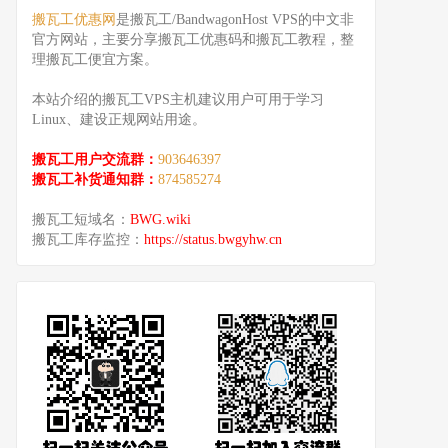
搬瓦工优惠网
是搬瓦工/BandwagonHost VPS的中文非
官方网站，主要分享搬瓦工优惠码和搬瓦工教程，整
理搬瓦工便宜方案。
本站介绍的搬瓦工VPS主机建议用户可用于学习
Linux、建设正规网站用途。
搬瓦工用户交流群：
903646397
搬瓦工补货通知群：
874585274
搬瓦工短域名：
BWG.wiki
搬瓦工库存监控：
https://status.bwgyhw.cn