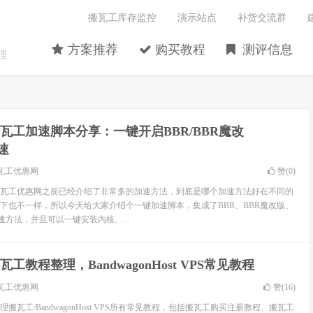
搬瓦工库存监控
演示站点
补货交流群
方案推荐
购买教程
测评信息
理
瓦工加速脚本分享：一键开启BBR/BBR魔改
锐速
瓦工优惠网
赞(
0
)
瓦工优惠网之前已经介绍了非常多的加速方法，到底是哪个加速方法好在不同的
下也不一样，所以今天给大家介绍个一键加速脚本，集成了BBR、BBR魔改版、
加速方法，并且可以一键安装内核、...
瓦工教程整理，BandwagonHost VPS常见教程
瓦工优惠网
赞(
16
)
搬瓦工/BandwagonHost VPS所有常见教程，包括搬瓦工购买注册教程、搬瓦工