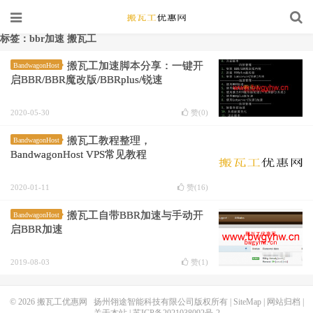
标签：bbr加速 搬瓦工
搬瓦工加速脚本分享：一键开
BandwagonHost
启BBR/BBR魔改版/BBRplus/锐速
2020-05-30
赞(
0
)
搬瓦工教程整理，
BandwagonHost
BandwagonHost VPS常见教程
2020-01-11
赞(
16
)
搬瓦工自带BBR加速与手动开
BandwagonHost
启BBR加速
2019-08-03
赞(
1
)
© 2026
搬瓦工优惠网
扬州翎途智能科技有限公司版权所有 |
SiteMap
|
网站归档
|