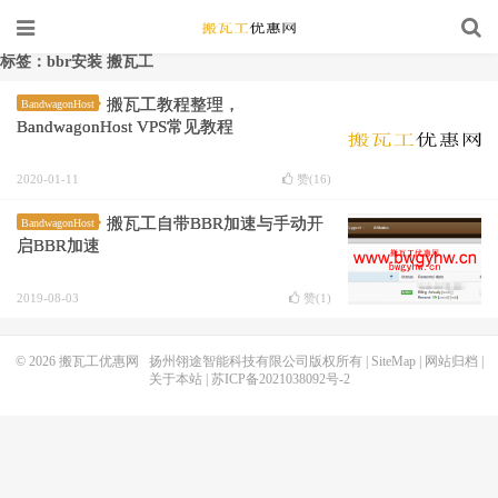
标签：bbr安装 搬瓦工
搬瓦工教程整理，
BandwagonHost
BandwagonHost VPS常见教程
2020-01-11
赞(
16
)
搬瓦工自带BBR加速与手动开
BandwagonHost
启BBR加速
2019-08-03
赞(
1
)
© 2026
搬瓦工优惠网
扬州翎途智能科技有限公司版权所有 |
SiteMap
|
网站归档
|
关于本站
|
苏ICP备2021038092号-2