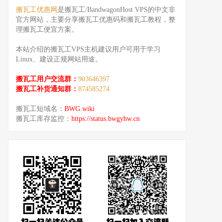
搬瓦工优惠网
是搬瓦工/BandwagonHost VPS的中文非
官方网站，主要分享搬瓦工优惠码和搬瓦工教程，整
理搬瓦工便宜方案。
本站介绍的搬瓦工VPS主机建议用户可用于学习
Linux、建设正规网站用途。
搬瓦工用户交流群：
903646397
搬瓦工补货通知群：
874585274
搬瓦工短域名：
BWG.wiki
搬瓦工库存监控：
https://status.bwgyhw.cn