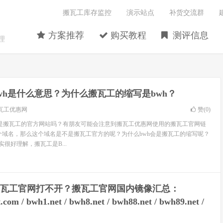
搬瓦工库存监控
演示站点
补货交流群
方案推荐
购买教程
测评信息
理
wh是什么意思？为什么搬瓦工的缩写是bwh？
瓦工优惠网
赞(
0
)
wh是搬瓦工的官方网站吗？有朋友可能会注意到搬瓦工优惠网使用的搬瓦工官网链
一个域名，那么这个域名是不是搬瓦工官方的呢？为什么bwh会是搬瓦工的缩写呢？
其实很好理解，搬瓦工是B...
瓦工官网打不开？搬瓦工官网国内镜像汇总：
com / bwh1.net / bwh8.net / bwh88.net / bwh89.net /