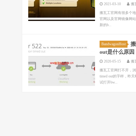
2021-03-10
搬
搬瓦工官网有很多个地
官网以及官网镜像网站，包括ban
新的b...
搬
BandwagonHost
out是什么原因
2020-05-15
搬
搬瓦工官网打不开，浏览器提示
timed out的字
试打开bw...