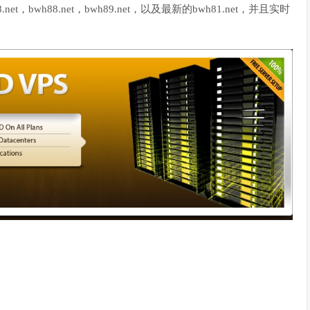
8.net，bwh88.net，bwh89.net，以及最新的bwh81.net，并且实时