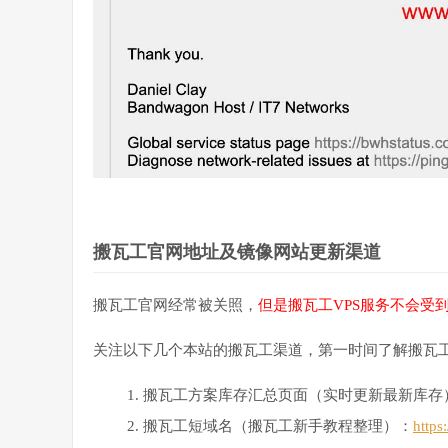
搬瓦工官网地址及镜像网站更新渠道
搬瓦工官网经常被关照，
但是搬瓦工VPS服务不会受
关注以下几个本站的搬瓦工渠道，第一时间了解搬瓦
搬瓦工方案库存汇总页面（实时更新最新库存
搬瓦工短域名（搬瓦工新手教程整理）：
https