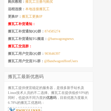
购买教程：
搬瓦工注册与购买
远程连接：
本地连接搬瓦工
更换IP：
搬瓦工更换IP
搬瓦工补货通知：
搬瓦工补货通知QQ群：
874585274
搬瓦工补货通知TG频道：
@banwagongnews
搬瓦工交流群：
搬瓦工用户交流QQ群：
903646397
搬瓦工用户交流TG群：
@BandwagonHostUsers
搬瓦工最新优惠码
搬瓦工提供便宜稳定的服务器，是很多新手站长及
Linux技术人员的不二选择。搬瓦工在提供低价VPS的
同时，也提供不同力度的
优惠码
，目前优惠力度最大
6.78%的搬瓦工优惠码：
BWHCGLUKKB