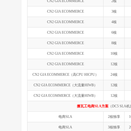
CN2 GIA ECOMMERCE
2核
CN2 GIA ECOMMERCE
3核
CN2 GIA ECOMMERCE
4核
CN2 GIA ECOMMERCE
6核
CN2 GIA ECOMMERCE
8核
CN2 GIA ECOMMERCE
10核
CN2 GIA ECOMMERCE
12核
CN2 GIA ECOMMERCE（高CPU HICPU）
24核
CN2 GIA ECOMMERCE（大流量HIWB）
12核
CN2 GIA ECOMMERCE（大流量HIWB）
12核
搬瓦工电商SLA方案
（DC5 SLA
电商SLA
2核独享
1
电商SLA
3核独享
2