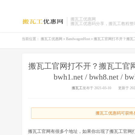
搬瓦工优惠网
搬瓦工优惠码分享，搬瓦工教程整
当前位置：
搬瓦工优惠网
»
BandwagonHost
»
搬瓦工官网打不开？搬瓦工官网国内镜像汇总
搬瓦工官网打不开？搬瓦工官网国内镜像
bwh1.net / bwh8.net / bw
搬瓦工
发布于 2021-03-10
更新于 2022
搬瓦工优惠码可获终身
搬瓦工官网有很多个地址，如果你出现了搬瓦工官网