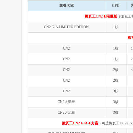
套餐名称
CPU
搬瓦工CN2-E限量版
（搬瓦工
CN2 GIA LIMITED EDITION
1核
搬
CN2
1核
1
CN2
1核
2
CN2
2核
4
CN2
2核
CN2
3核
CN2大流量
3核
CN2大流量
3核
搬瓦工CN2 GIA-E方案
（可选搬瓦工DC9 CN