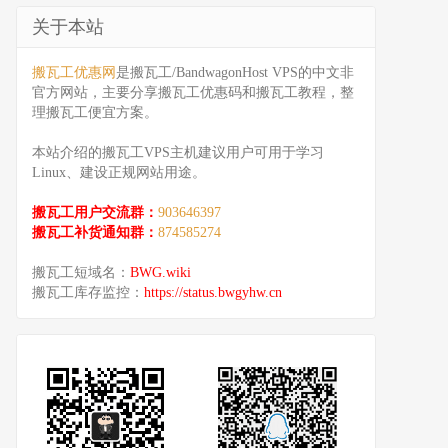
关于本站
搬瓦工优惠网
是搬瓦工/BandwagonHost VPS的中文非
官方网站，主要分享搬瓦工优惠码和搬瓦工教程，整
理搬瓦工便宜方案。
本站介绍的搬瓦工VPS主机建议用户可用于学习
Linux、建设正规网站用途。
搬瓦工用户交流群：
903646397
搬瓦工补货通知群：
874585274
搬瓦工短域名：
BWG.wiki
搬瓦工库存监控：
https://status.bwgyhw.cn