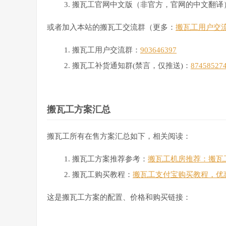
搬瓦工官网中文版（非官方，官网的中文翻译
或者加入本站的搬瓦工交流群（更多：
搬瓦工用户交流
搬瓦工用户交流群：
903646397
搬瓦工补货通知群(禁言，仅推送)：
87458527
搬瓦工方案汇总
搬瓦工所有在售方案汇总如下，相关阅读：
搬瓦工方案推荐参考：
搬瓦工机房推荐：搬瓦
搬瓦工购买教程：
搬瓦工支付宝购买教程，优
这是搬瓦工方案的配置、价格和购买链接：