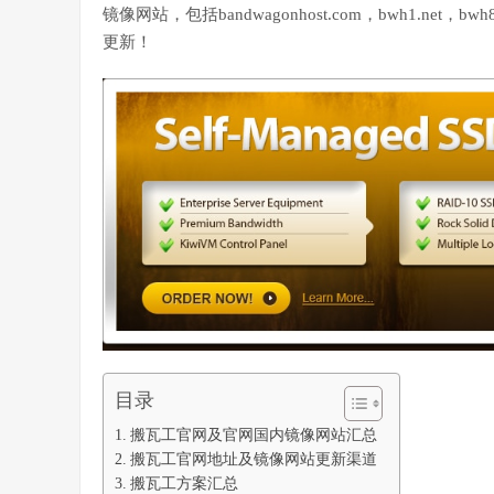
镜像网站，包括bandwagonhost.com，bwh1.net，bwh
更新！
目录
搬瓦工官网及官网国内镜像网站汇总
搬瓦工官网地址及镜像网站更新渠道
搬瓦工方案汇总