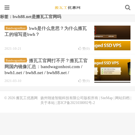
标签：bwh88.net是搬瓦工官网吗
bwh是什么意思？为什么搬瓦
BandwagonHost
工的缩写是bwh？
2021-10-21
赞(
0
)
搬瓦工官网打不开？搬瓦工官
BandwagonHost
网国内镜像汇总：bandwagonhost.com /
bwh1.net / bwh8.net / bwh88.net /
bwh89.net / bwh81.net
2021-03-10
赞(
9
)
© 2026
搬瓦工优惠网
扬州翎途智能科技有限公司版权所有 |
SiteMap
|
网站归档
|
关于本站
|
苏ICP备2021038092号-2