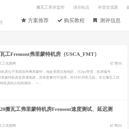
搬瓦工库存监控
演示站点
补货交流群
方案推荐
购买教程
测评信息
理
瓦工Fremont弗里蒙特机房（USCA_FMT）
瓦工优惠网
赞(
0
)
里蒙特机房位于美国加州弗里蒙特，地处美西沿海地区，1Gbps带宽，机房编号
工弗里蒙特机房是普通线路，所有套餐均可选择，年付49.99美元起。本文搬瓦工优
机房的介绍和测评。 一...
020搬瓦工弗里蒙特机房Fremont速度测试、延迟测
瓦工优惠网
赞(
0
)