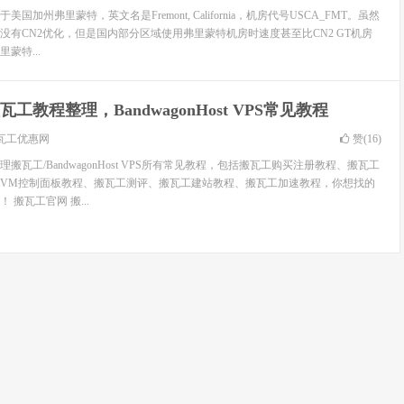
加州弗里蒙特，英文名是Fremont, California，机房代号USCA_FMT。虽然
没有CN2优化，但是国内部分区域使用弗里蒙特机房时速度甚至比CN2 GT机房
蒙特...
瓦工教程整理，BandwagonHost VPS常见教程
瓦工优惠网
赞(
16
)
搬瓦工/BandwagonHost VPS所有常见教程，包括搬瓦工购买注册教程、搬瓦工
wiVM控制面板教程、搬瓦工测评、搬瓦工建站教程、搬瓦工加速教程，你想找的
搬瓦工官网 搬...