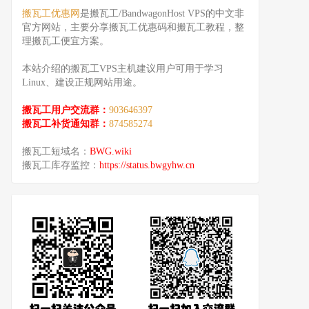
搬瓦工优惠网
是搬瓦工/BandwagonHost VPS的中文非
官方网站，主要分享搬瓦工优惠码和搬瓦工教程，整
理搬瓦工便宜方案。
本站介绍的搬瓦工VPS主机建议用户可用于学习
Linux、建设正规网站用途。
搬瓦工用户交流群：
903646397
搬瓦工补货通知群：
874585274
搬瓦工短域名：
BWG.wiki
搬瓦工库存监控：
https://status.bwgyhw.cn