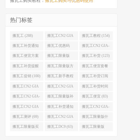
搬瓦工购买教程：
搬瓦工购买与优惠码使用
热门标签
搬瓦工 (288)
搬瓦工CN2 GIA
搬瓦工教程 (154)
(176)
搬瓦工补货通知
搬瓦工优惠码
搬瓦工CN2 GIA-
(132)
(131)
E (130)
搬瓦工便宜方案
搬瓦工限量版
搬瓦工补货 (123)
(128)
(126)
搬瓦工补货提醒
搬瓦工限量版方
搬瓦工便宜套餐
(106)
案 (106)
(103)
搬瓦工促销 (100)
搬瓦工新手教程
搬瓦工补货订阅
(98)
(98)
搬瓦工CN2 GIA
搬瓦工CN2 GIA
搬瓦工补货时间
便宜方案 (92)
限量版 (90)
(89)
搬瓦工CN2 GIA-
搬瓦工限量版补
搬瓦工便宜 (83)
E限量版 (84)
货 (84)
搬瓦工CN2 GIA
搬瓦工补货通知
搬瓦工CN2 GIA-
优惠 (82)
QQ群 (76)
E便宜套餐 (76)
搬瓦工测评 (69)
搬瓦工CN2 GIA
搬瓦工限量版什
限量版补货 (67)
么时候补货 (67)
搬瓦工限量版买
搬瓦工DC9 (63)
搬瓦工限量版
不到 (67)
49.99 (62)