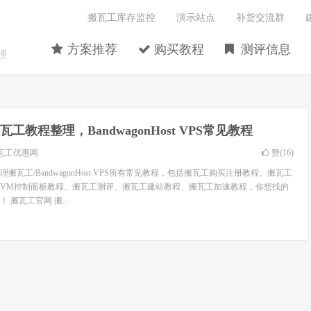
搬瓦工库存监控
演示站点
补货交流群
方案推荐
购买教程
测评信息
理
瓦工教程整理，BandwagonHost VPS常见教程
瓦工优惠网
赞(
16
)
搬瓦工/BandwagonHost VPS所有常见教程，包括搬瓦工购买注册教程、搬瓦工
wiVM控制面板教程、搬瓦工测评、搬瓦工建站教程、搬瓦工加速教程，你想找的
搬瓦工官网 搬...