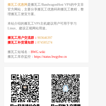
搬瓦工优惠网
是搬瓦工/BandwagonHost VPS的中文非
官方网站，主要分享搬瓦工优惠码和搬瓦工教程，整
理搬瓦工便宜方案。
本站介绍的搬瓦工VPS主机建议用户可用于学习
Linux、建设正规网站用途。
搬瓦工用户交流群：
903646397
搬瓦工补货通知群：
874585274
搬瓦工短域名：
BWG.wiki
搬瓦工库存监控：
https://status.bwgyhw.cn