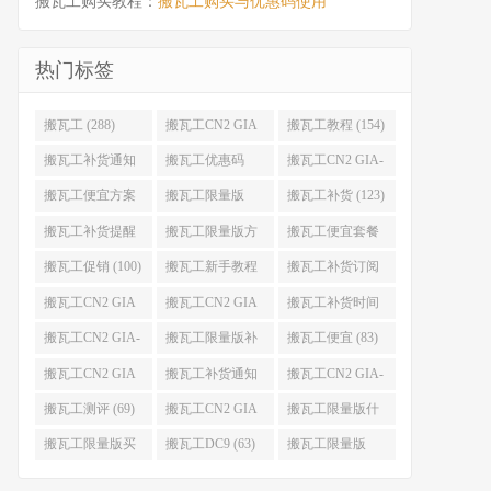
搬瓦工购买教程：
搬瓦工购买与优惠码使用
热门标签
搬瓦工 (288)
搬瓦工CN2 GIA
搬瓦工教程 (154)
(176)
搬瓦工补货通知
搬瓦工优惠码
搬瓦工CN2 GIA-
(132)
(131)
E (130)
搬瓦工便宜方案
搬瓦工限量版
搬瓦工补货 (123)
(128)
(126)
搬瓦工补货提醒
搬瓦工限量版方
搬瓦工便宜套餐
(106)
案 (106)
(103)
搬瓦工促销 (100)
搬瓦工新手教程
搬瓦工补货订阅
(98)
(98)
搬瓦工CN2 GIA
搬瓦工CN2 GIA
搬瓦工补货时间
便宜方案 (92)
限量版 (90)
(89)
搬瓦工CN2 GIA-
搬瓦工限量版补
搬瓦工便宜 (83)
E限量版 (84)
货 (84)
搬瓦工CN2 GIA
搬瓦工补货通知
搬瓦工CN2 GIA-
优惠 (82)
QQ群 (76)
E便宜套餐 (76)
搬瓦工测评 (69)
搬瓦工CN2 GIA
搬瓦工限量版什
限量版补货 (67)
么时候补货 (67)
搬瓦工限量版买
搬瓦工DC9 (63)
搬瓦工限量版
不到 (67)
49.99 (62)