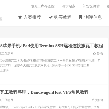
搬瓦工库存监控
演示站点
补货交流群
方案推荐
购买教程
测评信息
理
OS苹果手机/iPad使用Termius SSH远程连接搬瓦工教程
瓦工优惠网
赞(
0
)
何连接使用搬瓦工？iPad如何SSH远程连接搬瓦工？一些朋友身边可能没有电脑，所
工VPS，所以今天搬瓦工优惠网就给大家分享一个iOS SSH管理工具：
d上连接...
瓦工教程整理，BandwagonHost VPS常见教程
瓦工优惠网
赞(
16
)
搬瓦工/BandwagonHost VPS所有常见教程，包括搬瓦工购买注册教程、搬瓦工