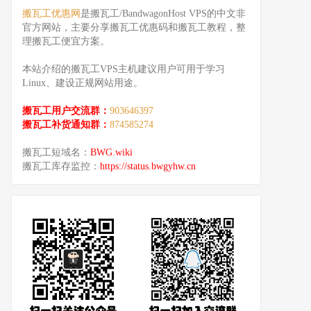
搬瓦工优惠网
是搬瓦工/BandwagonHost VPS的中文非
官方网站，主要分享搬瓦工优惠码和搬瓦工教程，整
理搬瓦工便宜方案。
本站介绍的搬瓦工VPS主机建议用户可用于学习
Linux、建设正规网站用途。
搬瓦工用户交流群：
903646397
搬瓦工补货通知群：
874585274
搬瓦工短域名：
BWG.wiki
搬瓦工库存监控：
https://status.bwgyhw.cn