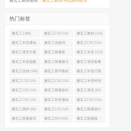
搬瓦工购买教程：
搬瓦工购买与优惠码使用
热门标签
搬瓦工 (288)
搬瓦工CN2 GIA
搬瓦工教程 (154)
(176)
搬瓦工补货通知
搬瓦工优惠码
搬瓦工CN2 GIA-
(132)
(131)
E (130)
搬瓦工便宜方案
搬瓦工限量版
搬瓦工补货 (123)
(128)
(126)
搬瓦工补货提醒
搬瓦工限量版方
搬瓦工便宜套餐
(106)
案 (106)
(103)
搬瓦工促销 (100)
搬瓦工新手教程
搬瓦工补货订阅
(98)
(98)
搬瓦工CN2 GIA
搬瓦工CN2 GIA
搬瓦工补货时间
便宜方案 (92)
限量版 (90)
(89)
搬瓦工CN2 GIA-
搬瓦工限量版补
搬瓦工便宜 (83)
E限量版 (84)
货 (84)
搬瓦工CN2 GIA
搬瓦工补货通知
搬瓦工CN2 GIA-
优惠 (82)
QQ群 (76)
E便宜套餐 (76)
搬瓦工测评 (69)
搬瓦工CN2 GIA
搬瓦工限量版什
限量版补货 (67)
么时候补货 (67)
搬瓦工限量版买
搬瓦工DC9 (63)
搬瓦工限量版
不到 (67)
49.99 (62)