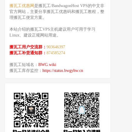
搬瓦工优惠网
是搬瓦工/BandwagonHost VPS的中文非
官方网站，主要分享搬瓦工优惠码和搬瓦工教程，整
理搬瓦工便宜方案。
本站介绍的搬瓦工VPS主机建议用户可用于学习
Linux、建设正规网站用途。
搬瓦工用户交流群：
903646397
搬瓦工补货通知群：
874585274
搬瓦工短域名：
BWG.wiki
搬瓦工库存监控：
https://status.bwgyhw.cn