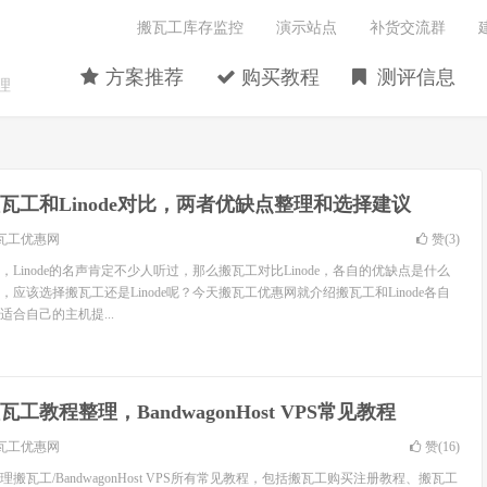
搬瓦工库存监控
演示站点
补货交流群
方案推荐
购买教程
测评信息
理
瓦工和Linode对比，两者优缺点整理和选择建议
瓦工优惠网
赞(
3
)
Linode的名声肯定不少人听过，那么搬瓦工对比Linode，各自的优缺点是什么
应该选择搬瓦工还是Linode呢？今天搬瓦工优惠网就介绍搬瓦工和Linode各自
合自己的主机提...
瓦工教程整理，BandwagonHost VPS常见教程
瓦工优惠网
赞(
16
)
搬瓦工/BandwagonHost VPS所有常见教程，包括搬瓦工购买注册教程、搬瓦工