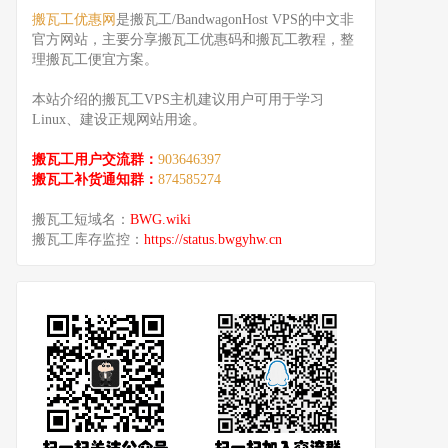
搬瓦工优惠网
是搬瓦工/BandwagonHost VPS的中文非
官方网站，主要分享搬瓦工优惠码和搬瓦工教程，整
理搬瓦工便宜方案。
本站介绍的搬瓦工VPS主机建议用户可用于学习
Linux、建设正规网站用途。
搬瓦工用户交流群：
903646397
搬瓦工补货通知群：
874585274
搬瓦工短域名：
BWG.wiki
搬瓦工库存监控：
https://status.bwgyhw.cn