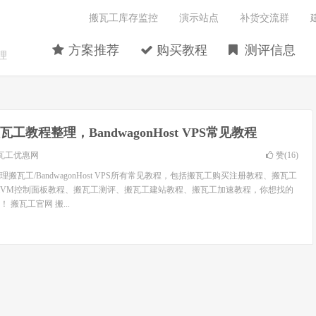
搬瓦工库存监控
演示站点
补货交流群
方案推荐
购买教程
测评信息
理
瓦工教程整理，BandwagonHost VPS常见教程
瓦工优惠网
赞(
16
)
搬瓦工/BandwagonHost VPS所有常见教程，包括搬瓦工购买注册教程、搬瓦工
wiVM控制面板教程、搬瓦工测评、搬瓦工建站教程、搬瓦工加速教程，你想找的
搬瓦工官网 搬...