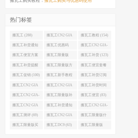
搬瓦工购买教程：
搬瓦工购买与优惠码使用
热门标签
搬瓦工 (288)
搬瓦工CN2 GIA
搬瓦工教程 (154)
(176)
搬瓦工补货通知
搬瓦工优惠码
搬瓦工CN2 GIA-
(132)
(131)
E (130)
搬瓦工便宜方案
搬瓦工限量版
搬瓦工补货 (123)
(128)
(126)
搬瓦工补货提醒
搬瓦工限量版方
搬瓦工便宜套餐
(106)
案 (106)
(103)
搬瓦工促销 (100)
搬瓦工新手教程
搬瓦工补货订阅
(98)
(98)
搬瓦工CN2 GIA
搬瓦工CN2 GIA
搬瓦工补货时间
便宜方案 (92)
限量版 (90)
(89)
搬瓦工CN2 GIA-
搬瓦工限量版补
搬瓦工便宜 (83)
E限量版 (84)
货 (84)
搬瓦工CN2 GIA
搬瓦工补货通知
搬瓦工CN2 GIA-
优惠 (82)
QQ群 (76)
E便宜套餐 (76)
搬瓦工测评 (69)
搬瓦工CN2 GIA
搬瓦工限量版什
限量版补货 (67)
么时候补货 (67)
搬瓦工限量版买
搬瓦工DC9 (63)
搬瓦工限量版
不到 (67)
49.99 (62)