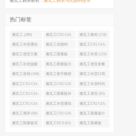
搬瓦工购买教程：
搬瓦工购买与优惠码使用
热门标签
搬瓦工 (288)
搬瓦工CN2 GIA
搬瓦工教程 (154)
(176)
搬瓦工补货通知
搬瓦工优惠码
搬瓦工CN2 GIA-
(132)
(131)
E (130)
搬瓦工便宜方案
搬瓦工限量版
搬瓦工补货 (123)
(128)
(126)
搬瓦工补货提醒
搬瓦工限量版方
搬瓦工便宜套餐
(106)
案 (106)
(103)
搬瓦工促销 (100)
搬瓦工新手教程
搬瓦工补货订阅
(98)
(98)
搬瓦工CN2 GIA
搬瓦工CN2 GIA
搬瓦工补货时间
便宜方案 (92)
限量版 (90)
(89)
搬瓦工CN2 GIA-
搬瓦工限量版补
搬瓦工便宜 (83)
E限量版 (84)
货 (84)
搬瓦工CN2 GIA
搬瓦工补货通知
搬瓦工CN2 GIA-
优惠 (82)
QQ群 (76)
E便宜套餐 (76)
搬瓦工测评 (69)
搬瓦工CN2 GIA
搬瓦工限量版什
限量版补货 (67)
么时候补货 (67)
搬瓦工限量版买
搬瓦工DC9 (63)
搬瓦工限量版
不到 (67)
49.99 (62)