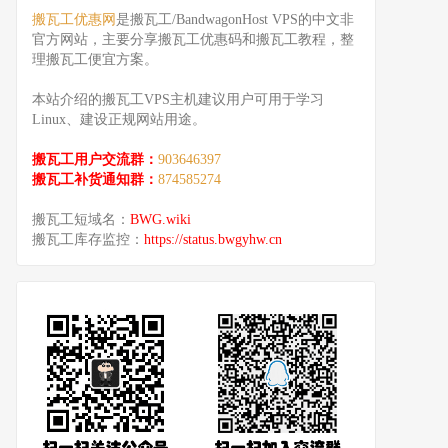
搬瓦工优惠网
是搬瓦工/BandwagonHost VPS的中文非
官方网站，主要分享搬瓦工优惠码和搬瓦工教程，整
理搬瓦工便宜方案。
本站介绍的搬瓦工VPS主机建议用户可用于学习
Linux、建设正规网站用途。
搬瓦工用户交流群：
903646397
搬瓦工补货通知群：
874585274
搬瓦工短域名：
BWG.wiki
搬瓦工库存监控：
https://status.bwgyhw.cn