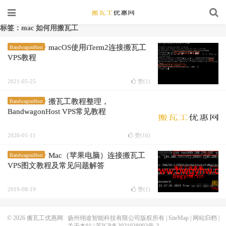
标签：mac 如何用搬瓦工
macOS使用iTerm2连接搬瓦工
BandwagonHost
VPS教程
2021-05-25
赞(
1
)
搬瓦工教程整理，
BandwagonHost
BandwagonHost VPS常见教程
2020-01-11
赞(
16
)
Mac（苹果电脑）连接搬瓦工
BandwagonHost
VPS图文教程及常见问题解答
2019-08-19
赞(
1
)
© 2026
搬瓦工优惠网
扬州翎途智能科技有限公司版权所有 |
SiteMap
|
网站归档
|