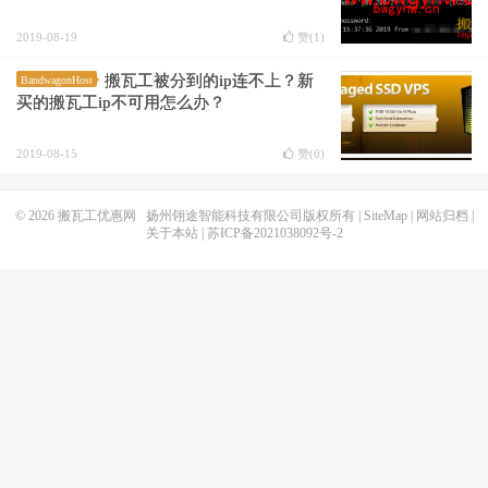
2019-08-19
赞(
1
)
搬瓦工被分到的ip连不上？新
BandwagonHost
买的搬瓦工ip不可用怎么办？
2019-08-15
赞(
0
)
© 2026
搬瓦工优惠网
扬州翎途智能科技有限公司版权所有 |
SiteMap
|
网站归档
|
关于本站
|
苏ICP备2021038092号-2