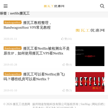
标签：netfilx搬瓦工
搬瓦工教程整理，
BandwagonHost
BandwagonHost VPS常见教程
2020-01-11
赞(
16
)
搬瓦工看Netflix被检测出不是
BandwagonHost
原生IP，如何使用搬瓦工VPS看Netflix
2019-05-28
赞(
4
)
搬瓦工可以看Netflix(奈飞)
BandwagonHost
吗？哪些机房可以看Netflix？
2019-01-10
赞(
3
)
© 2026
搬瓦工优惠网
扬州翎途智能科技有限公司版权所有 |
SiteMap
|
网站归档
|