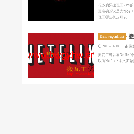
很多购买搬瓦工VPS的人
更准确的说是大部分IP都
瓦工哪些机房可以...
搬
BandwagonHost
2019-01-10
搬
搬瓦工可以看Netflix
以看Netflix？本文汇总