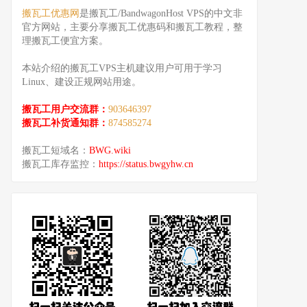
搬瓦工优惠网
是搬瓦工/BandwagonHost VPS的中文非
官方网站，主要分享搬瓦工优惠码和搬瓦工教程，整
理搬瓦工便宜方案。
本站介绍的搬瓦工VPS主机建议用户可用于学习
Linux、建设正规网站用途。
搬瓦工用户交流群：
903646397
搬瓦工补货通知群：
874585274
搬瓦工短域名：
BWG.wiki
搬瓦工库存监控：
https://status.bwgyhw.cn