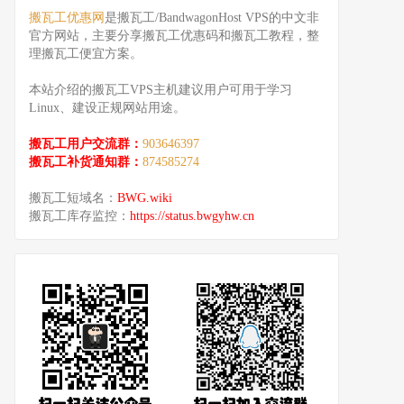
搬瓦工优惠网
是搬瓦工/BandwagonHost VPS的中文非
官方网站，主要分享搬瓦工优惠码和搬瓦工教程，整
理搬瓦工便宜方案。
本站介绍的搬瓦工VPS主机建议用户可用于学习
Linux、建设正规网站用途。
搬瓦工用户交流群：
903646397
搬瓦工补货通知群：
874585274
搬瓦工短域名：
BWG.wiki
搬瓦工库存监控：
https://status.bwgyhw.cn