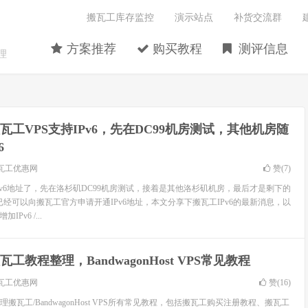
搬瓦工库存监控
演示站点
补货交流群
方案推荐
购买教程
测评信息
理
瓦工VPS支持IPv6，先在DC99机房测试，其他机房随
6
瓦工优惠网
赞(
7
)
Pv6地址了，先在洛杉矶DC99机房测试，接着是其他洛杉矶机房，最后才是剩下的
已经可以向搬瓦工官方申请开通IPv6地址，本文分享下搬瓦工IPv6的最新消息，以
Pv6 /...
瓦工教程整理，BandwagonHost VPS常见教程
瓦工优惠网
赞(
16
)
搬瓦工/BandwagonHost VPS所有常见教程，包括搬瓦工购买注册教程、搬瓦工