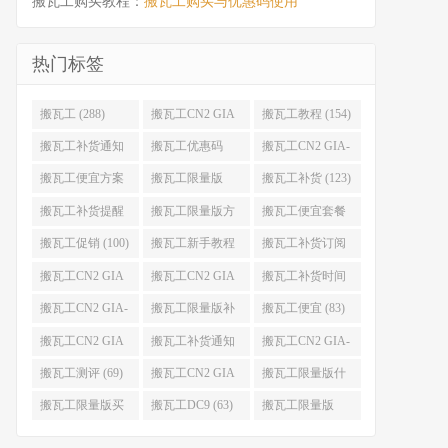
搬瓦工购买教程：
搬瓦工购买与优惠码使用
热门标签
搬瓦工 (288)
搬瓦工CN2 GIA
搬瓦工教程 (154)
(176)
搬瓦工补货通知
搬瓦工优惠码
搬瓦工CN2 GIA-
(132)
(131)
E (130)
搬瓦工便宜方案
搬瓦工限量版
搬瓦工补货 (123)
(128)
(126)
搬瓦工补货提醒
搬瓦工限量版方
搬瓦工便宜套餐
(106)
案 (106)
(103)
搬瓦工促销 (100)
搬瓦工新手教程
搬瓦工补货订阅
(98)
(98)
搬瓦工CN2 GIA
搬瓦工CN2 GIA
搬瓦工补货时间
便宜方案 (92)
限量版 (90)
(89)
搬瓦工CN2 GIA-
搬瓦工限量版补
搬瓦工便宜 (83)
E限量版 (84)
货 (84)
搬瓦工CN2 GIA
搬瓦工补货通知
搬瓦工CN2 GIA-
优惠 (82)
QQ群 (76)
E便宜套餐 (76)
搬瓦工测评 (69)
搬瓦工CN2 GIA
搬瓦工限量版什
限量版补货 (67)
么时候补货 (67)
搬瓦工限量版买
搬瓦工DC9 (63)
搬瓦工限量版
不到 (67)
49.99 (62)