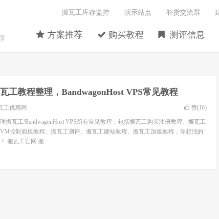
搬瓦工库存监控
演示站点
补货交流群
方案推荐
购买教程
测评信息
理
瓦工教程整理，BandwagonHost VPS常见教程
瓦工优惠网
赞(
16
)
搬瓦工/BandwagonHost VPS所有常见教程，包括搬瓦工购买注册教程、搬瓦工
wiVM控制面板教程、搬瓦工测评、搬瓦工建站教程、搬瓦工加速教程，你想找的
搬瓦工官网 搬...