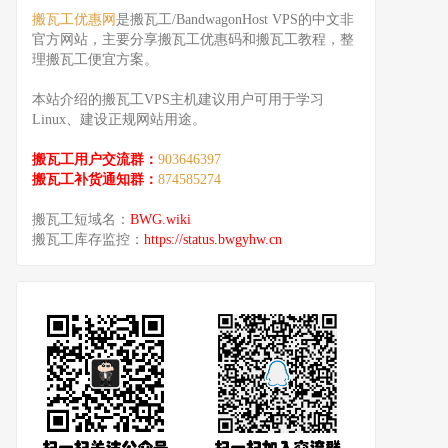
搬瓦工优惠网
是搬瓦工/BandwagonHost VPS的中文非
官方网站，主要分享搬瓦工优惠码和搬瓦工教程，整
理搬瓦工便宜方案。
本站介绍的搬瓦工VPS主机建议用户可用于学习
Linux、建设正规网站用途。
搬瓦工用户交流群：
903646397
搬瓦工补货通知群：
874585274
搬瓦工短域名：
BWG.wiki
搬瓦工库存监控：
https://status.bwgyhw.cn