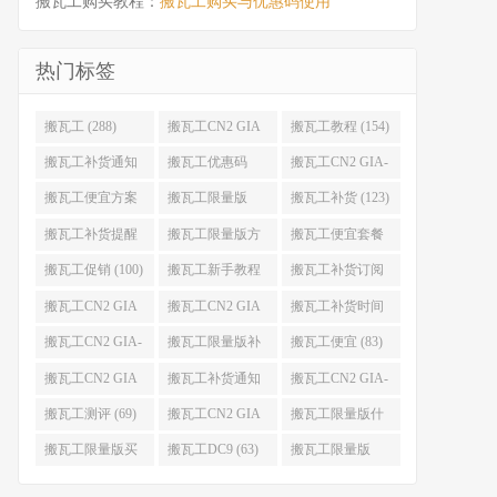
搬瓦工购买教程：
搬瓦工购买与优惠码使用
热门标签
搬瓦工 (288)
搬瓦工CN2 GIA
搬瓦工教程 (154)
(176)
搬瓦工补货通知
搬瓦工优惠码
搬瓦工CN2 GIA-
(132)
(131)
E (130)
搬瓦工便宜方案
搬瓦工限量版
搬瓦工补货 (123)
(128)
(126)
搬瓦工补货提醒
搬瓦工限量版方
搬瓦工便宜套餐
(106)
案 (106)
(103)
搬瓦工促销 (100)
搬瓦工新手教程
搬瓦工补货订阅
(98)
(98)
搬瓦工CN2 GIA
搬瓦工CN2 GIA
搬瓦工补货时间
便宜方案 (92)
限量版 (90)
(89)
搬瓦工CN2 GIA-
搬瓦工限量版补
搬瓦工便宜 (83)
E限量版 (84)
货 (84)
搬瓦工CN2 GIA
搬瓦工补货通知
搬瓦工CN2 GIA-
优惠 (82)
QQ群 (76)
E便宜套餐 (76)
搬瓦工测评 (69)
搬瓦工CN2 GIA
搬瓦工限量版什
限量版补货 (67)
么时候补货 (67)
搬瓦工限量版买
搬瓦工DC9 (63)
搬瓦工限量版
不到 (67)
49.99 (62)