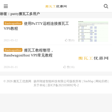
标签：putty搬瓦工多用户
使用PuTTY远程连接搬瓦工
BandwagonHost
VPS教程
2021-05-12
赞(
0
)
搬瓦工教程整理，
BandwagonHost
BandwagonHost VPS常见教程
2020-01-11
赞(
16
)
© 2026
搬瓦工优惠网
扬州翎途智能科技有限公司版权所有 |
SiteMap
|
网站归档
|
关于本站
|
苏ICP备2021038092号-2