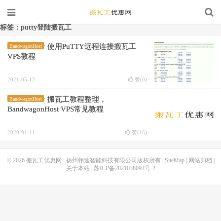
标签：putty登陆搬瓦工
使用PuTTY远程连接搬瓦工
BandwagonHost
VPS教程
2021-05-12
赞(
0
)
搬瓦工教程整理，
BandwagonHost
BandwagonHost VPS常见教程
2020-01-11
赞(
16
)
© 2026
搬瓦工优惠网
扬州翎途智能科技有限公司版权所有 |
SiteMap
|
网站归档
|
关于本站
|
苏ICP备2021038092号-2