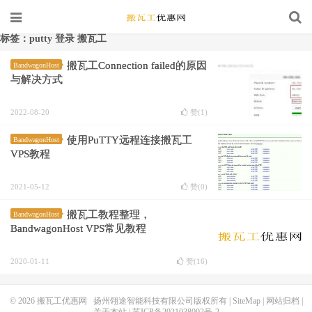
标签：putty 登录 搬瓦工
搬瓦工Connection failed的原因
BandwagonHost
与解决方式
2022-08-20
赞(
1
)
使用PuTTY远程连接搬瓦工
BandwagonHost
VPS教程
2021-05-12
赞(
0
)
搬瓦工教程整理，
BandwagonHost
BandwagonHost VPS常见教程
2020-01-11
赞(
16
)
© 2026
搬瓦工优惠网
扬州翎途智能科技有限公司版权所有 |
SiteMap
|
网站归档
|