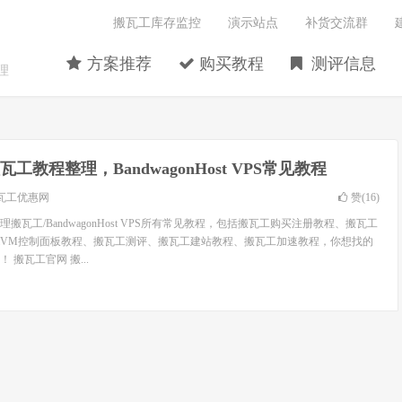
搬瓦工库存监控
演示站点
补货交流群
方案推荐
购买教程
测评信息
理
瓦工教程整理，BandwagonHost VPS常见教程
瓦工优惠网
赞(
16
)
搬瓦工/BandwagonHost VPS所有常见教程，包括搬瓦工购买注册教程、搬瓦工
wiVM控制面板教程、搬瓦工测评、搬瓦工建站教程、搬瓦工加速教程，你想找的
搬瓦工官网 搬...