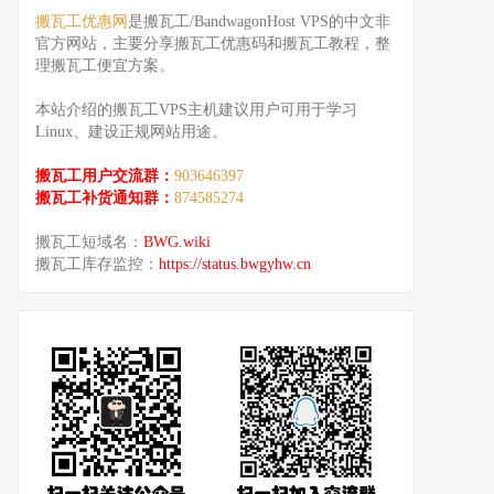
搬瓦工优惠网
是搬瓦工/BandwagonHost VPS的中文非
官方网站，主要分享搬瓦工优惠码和搬瓦工教程，整
理搬瓦工便宜方案。
本站介绍的搬瓦工VPS主机建议用户可用于学习
Linux、建设正规网站用途。
搬瓦工用户交流群：
903646397
搬瓦工补货通知群：
874585274
搬瓦工短域名：
BWG.wiki
搬瓦工库存监控：
https://status.bwgyhw.cn