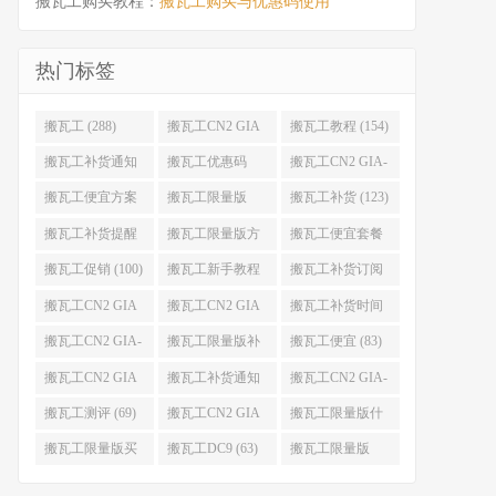
搬瓦工购买教程：
搬瓦工购买与优惠码使用
热门标签
搬瓦工 (288)
搬瓦工CN2 GIA
搬瓦工教程 (154)
(176)
搬瓦工补货通知
搬瓦工优惠码
搬瓦工CN2 GIA-
(132)
(131)
E (130)
搬瓦工便宜方案
搬瓦工限量版
搬瓦工补货 (123)
(128)
(126)
搬瓦工补货提醒
搬瓦工限量版方
搬瓦工便宜套餐
(106)
案 (106)
(103)
搬瓦工促销 (100)
搬瓦工新手教程
搬瓦工补货订阅
(98)
(98)
搬瓦工CN2 GIA
搬瓦工CN2 GIA
搬瓦工补货时间
便宜方案 (92)
限量版 (90)
(89)
搬瓦工CN2 GIA-
搬瓦工限量版补
搬瓦工便宜 (83)
E限量版 (84)
货 (84)
搬瓦工CN2 GIA
搬瓦工补货通知
搬瓦工CN2 GIA-
优惠 (82)
QQ群 (76)
E便宜套餐 (76)
搬瓦工测评 (69)
搬瓦工CN2 GIA
搬瓦工限量版什
限量版补货 (67)
么时候补货 (67)
搬瓦工限量版买
搬瓦工DC9 (63)
搬瓦工限量版
不到 (67)
49.99 (62)