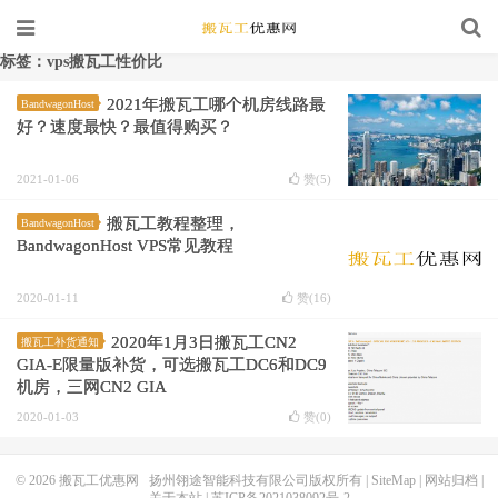
标签：vps搬瓦工性价比
2021年搬瓦工哪个机房线路最
BandwagonHost
好？速度最快？最值得购买？
2021-01-06
赞(
5
)
搬瓦工教程整理，
BandwagonHost
BandwagonHost VPS常见教程
2020-01-11
赞(
16
)
2020年1月3日搬瓦工CN2
搬瓦工补货通知
GIA-E限量版补货，可选搬瓦工DC6和DC9
机房，三网CN2 GIA
2020-01-03
赞(
0
)
© 2026
搬瓦工优惠网
扬州翎途智能科技有限公司版权所有 |
SiteMap
|
网站归档
|