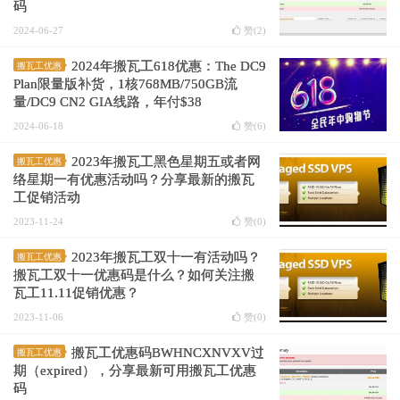
码
2024-06-27
赞(
2
)
2024年搬瓦工618优惠：The DC9
搬瓦工优惠
Plan限量版补货，1核768MB/750GB流
量/DC9 CN2 GIA线路，年付$38
2024-06-18
赞(
6
)
2023年搬瓦工黑色星期五或者网
搬瓦工优惠
络星期一有优惠活动吗？分享最新的搬瓦
工促销活动
2023-11-24
赞(
0
)
2023年搬瓦工双十一有活动吗？
搬瓦工优惠
搬瓦工双十一优惠码是什么？如何关注搬
瓦工11.11促销优惠？
2023-11-06
赞(
0
)
搬瓦工优惠码BWHNCXNVXV过
搬瓦工优惠
期（expired），分享最新可用搬瓦工优惠
码