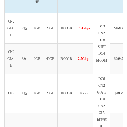
存
CN2
DC3
GIA-
2核
1GB
20GB
1000GB
2.5Gbps
$169.99
CN2
E
DC8
ZNET
CN2
DC4
GIA-
3核
2GB
40GB
2000GB
2.5Gbps
$299.99
MCOM
E
DC6
CN2
GIA-E
CN2
1核
1GB
20GB
1000GB
1Gbps
$49.99
DC9
CN2
GIA
日本软
银