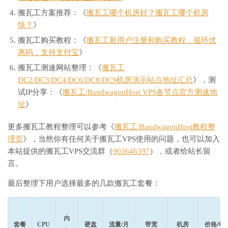
搬瓦工方案推荐：《
搬瓦工哪个机房好？搬瓦工哪个机房
快？
》
搬瓦工购买教程：《
搬瓦工新用户注册和购买教程，循环优
惠码，支持支付宝
》
搬瓦工测速网站整理：《
搬瓦工
DC2/DC3/DC4/DC6/DC8/DC9机房演示站点地址汇总
》，测
试IP分享：《
搬瓦工/BandwagonHost VPS各节点官方测速地
址
》
更多搬瓦工教程整理可以参考《
搬瓦工/BandwagonHost教程整
理页
》，当然你有任何关于搬瓦工VPS使用的问题，也可以加入
本站提供的搬瓦工VPS交流群（
903646397
），或者给站长留
言。
最后整理下用户选择最多的几款搬瓦工套餐：
内
套餐
CPU
硬盘
流量/月
带宽
机房
价格/年