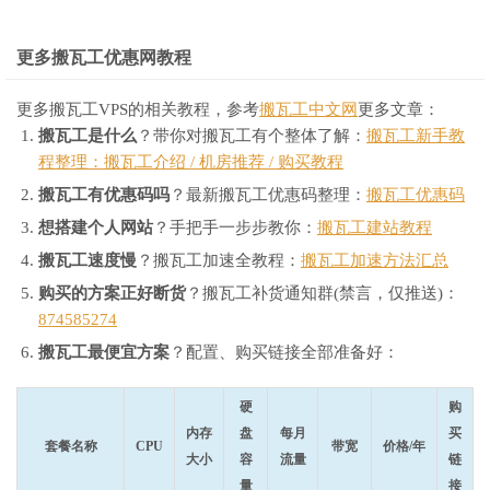
更多搬瓦工优惠网教程
更多搬瓦工VPS的相关教程，参考
搬瓦工中文网
更多文章：
搬瓦工是什么
？带你对搬瓦工有个整体了解：
搬瓦工新手教
程整理：搬瓦工介绍 / 机房推荐 / 购买教程
搬瓦工有优惠码吗
？最新搬瓦工优惠码整理：
搬瓦工优惠码
想搭建个人网站
？手把手一步步教你：
搬瓦工建站教程
搬瓦工速度慢
？搬瓦工加速全教程：
搬瓦工加速方法汇总
购买的方案正好断货
？搬瓦工补货通知群(禁言，仅推送)：
874585274
搬瓦工最便宜方案
？配置、购买链接全部准备好：
硬
购
内存
盘
每月
买
套餐名称
CPU
带宽
价格/年
大小
容
流量
链
量
接