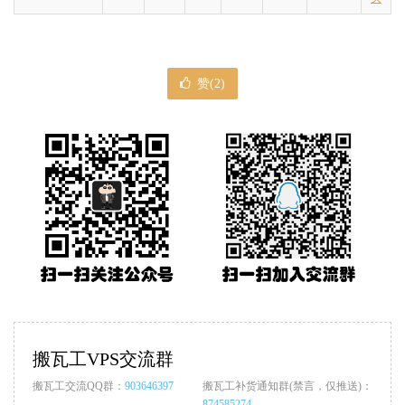
赞(
2
)
搬瓦工VPS交流群
搬瓦工交流QQ群：
903646397
搬瓦工补货通知群(禁言，仅推送)：
874585274