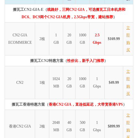
搬瓦工CN2-GIA-E（
线路好，三网CN2 GIA，可选搬瓦工日本机房和
DC6、DC9两个CN2 GIA机房，2.5Gbps带宽，建站推荐
）
立
CN2 GIA
1
20
1000
2.5
即
2核
$169.99
ECOMMERCE
GB
GB
GB
Gbps
购
买
搬瓦工CN2特惠方案（
性价比，新手入门推荐
）
立
1024
20
1000
1
即
CN2
1核
$49.99
MB
GB
GB
Gbps
购
买
搬瓦工香港特惠方案（
香港CN2 GIA，直连低延迟，大带宽香港VPS
）
立
2048
40
500
1
即
香港CN2 GIA
2核
$899.99
MB
GB
GB
Gbps
购
买