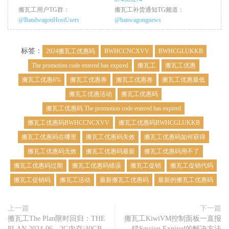
搬瓦工用户TG群：
搬瓦工补货通知TG频道：
@BandwagonHostUsers
@banwagongnews
标签：
2024搬瓦工优惠码
BWHCCNCXVV
BWHCGLUKKB
The promotion code entered has expired
搬瓦工
搬瓦工优惠
搬瓦工优惠6%
搬瓦工优惠券
搬瓦工优惠卷
搬瓦工优惠最低
搬瓦工优惠活动
搬瓦工优惠码
搬瓦工优惠码 The promotion code entered has expired
搬瓦工优惠码BWHCCNCXVV
搬瓦工优惠码BWHCGLUKKB
搬瓦工优惠码在哪里
搬瓦工优惠码失效
搬瓦工优惠码如何获得
搬瓦工优惠码无效
搬瓦工优惠码最新
搬瓦工优惠码用不了
搬瓦工优惠码过期
搬瓦工优惠码错误
搬瓦工促销
搬瓦工促销代码
搬瓦工促销码
搬瓦工活动
最新搬瓦工优惠码
最新的搬瓦工优惠码
上一篇
下一篇
搬瓦工The Plan限时回归：THE
搬瓦工KiwiVM控制面板一直报
PLAN 2024-06，2G内存/40GB
错Session Expired的解决方法