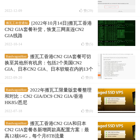
2022-12-09
赞(
29
)
[2022年10月14日]搬瓦工香港
搬瓦工补货通知
CN2 GIA套餐补货，恢复三网直连CN2
GIA线路
2022-10-14
赞(
5
)
搬瓦工香港CN2 GIA套餐可切
BandwagonHost
换至其他所有机房：包括2个美国CN2
GIA、日本CN2 GIA、日本软银在内的13个
机房
2022-09-20
赞(
0
)
2022年搬瓦工限量版套餐整理
BandwagonHost
和对比：CN2 GIA/DC9 CN2 GIA/香港
HK85/悉尼
2022-07-18
赞(
0
)
搬瓦工香港CN2 GIA和日本
BandwagonHost
CN2 GIA套餐各新增两款高配置方案：最
高12核64G，每个月8TB流量