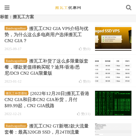
标签：搬瓦工方案
搬瓦工CN2 GIA VPS介绍与优
BandwagonHost
势，为什么这么多电商用户选择搬瓦工
CN2 GIA？
2025-09-17
赞(
0
)
搬瓦工补货了这么多限量版套
BandwagonHost
餐，哪款更值得购买呢？迪拜/香港/悉
尼/DC9 CN2 GIA限量版
2023-01-12
赞(
0
)
[2022年12月20日]搬瓦工香港
搬瓦工补货通知
CN2 GIA和日本CN2 GIA补货，月付
$89.99起，CN2 GIA线路
2022-12-21
赞(
11
)
搬瓦工CN2 GT新增2款大流量
BandwagonHost
套餐：最高320GB SSD，月24TB流量