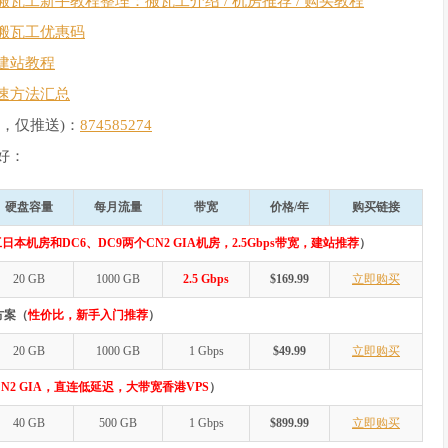
搬瓦工新手教程整理：搬瓦工介绍 / 机房推荐 / 购买教程
搬瓦工优惠码
建站教程
速方法汇总
，仅推送)：
874585274
好：
硬盘容量
每月流量
带宽
价格/年
购买链接
日本机房和DC6、DC9两个CN2 GIA机房，2.5Gbps带宽，建站推荐
）
20 GB
1000 GB
2.5 Gbps
$169.99
立即购买
方案（
性价比，新手入门推荐
）
20 GB
1000 GB
1 Gbps
$49.99
立即购买
N2 GIA，直连低延迟，大带宽香港VPS
）
40 GB
500 GB
1 Gbps
$899.99
立即购买