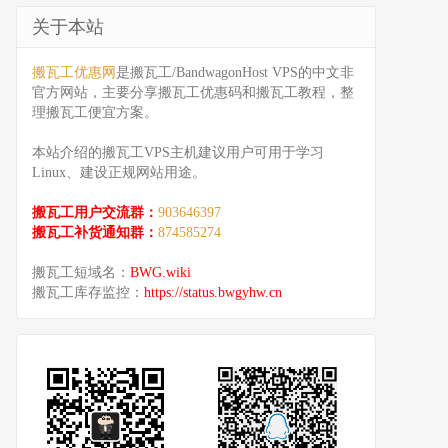
关于本站
搬瓦工优惠网
是搬瓦工/BandwagonHost VPS的中文非
官方网站，主要分享搬瓦工优惠码和搬瓦工教程，整
理搬瓦工便宜方案。
本站介绍的搬瓦工VPS主机建议用户可用于学习
Linux、建设正规网站用途。
搬瓦工用户交流群：
903646397
搬瓦工补货通知群：
874585274
搬瓦工短域名：
BWG.wiki
搬瓦工库存监控：
https://status.bwgyhw.cn