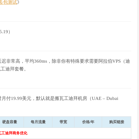
丢包测试
》
5.19）
非常高，平均360ms，除非你有特殊要求需要阿拉伯VPS（迪
瓦工迪拜套餐。
9.99美元，默认就是搬瓦工迪拜机房（UAE – Dubai
硬盘容量
每月流量
带宽
价格/年
购买链接
瓦工迪拜商务优化