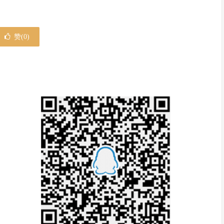
赞(
0
)