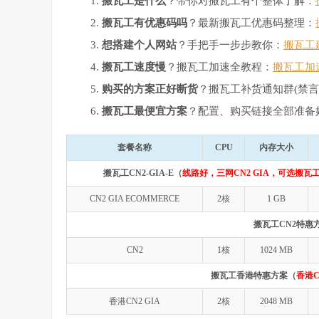
搬瓦工是什么
？带你对搬瓦工有个整体了解：
搬瓦工有优惠码吗
？最新搬瓦工优惠码整理：
想搭建个人网站
？手把手一步步教你：
搬瓦工
搬瓦工速度慢
？搬瓦工加速全教程：
搬瓦工加
购买的方案正好断货
？搬瓦工补货通知群(禁言
搬瓦工最便宜方案
？配置、购买链接全部准备
套餐名称
CPU
内存大小
搬瓦工CN2-GIA-E（
线路好，三网CN2 GIA，可选搬瓦工
CN2 GIA ECOMMERCE
2核
1 GB
搬瓦工CN2特惠
CN2
1核
1024 MB
搬瓦工香港特惠方案（
香港C
香港CN2 GIA
2核
2048 MB