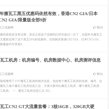
21年搬瓦工黑五优惠码依然有效，香港CN2 GIA/日本
国CN2 GIA/限量版全部9折
瓦工优惠网
赞(
0
)
五优惠码居然还没有过期，其实之前这个优惠码已经失效过一次了，但是昨天搬瓦工
重新启用了这个黑五10%的优惠码，目前购买香港CN2 GIA、日本CN2 GIA、
限量版均可享受9...
瓦工机房：机房编号、机房数据中心、机房测评信息
瓦工优惠网
赞(
0
)
陆续整理了13个搬瓦工机房的相关信息，包括每个搬瓦工机房的名称、编号、位
搬瓦工做个搬瓦工机房信息汇总，方便大家对比搬瓦工机房，哪个搬瓦工机房
机房。 一、搬瓦工机房信息汇总 202...
瓦工CN2 GT大流量套餐：3核16GB，320GB大硬