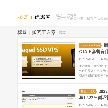
搬瓦工优惠网
搬瓦工优惠码分享，搬瓦工教程整
标签：搬瓦工方案
第2页
搬
BandwagonHost
GIA-E套餐
2022-05-01
搬
关注搬瓦工补货通知的朋
年付只需要79.99美元
GIA限量版和169美元的
20
搬瓦工优惠
享12.22%循
2022-01-15
搬