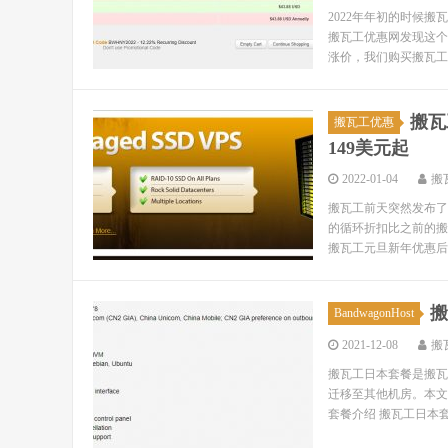
2022年年初的时候
搬瓦工优惠网发现这个新
涨价，我们购买搬瓦工V
搬瓦
搬瓦工优惠
149美元起
2022-01-04
搬
搬瓦工前天突然发布了
的循环折扣比之前的搬
搬瓦工元旦新年优惠后的价
搬
BandwagonHost
2021-12-08
搬
搬瓦工日本套餐是搬瓦工
迁移至其他机房。本文
套餐介绍 搬瓦工日本套餐