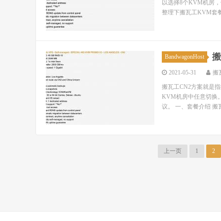
以选择8个KVM机房，
整理下搬瓦工KVM套餐
搬
BandwagonHost
2021-05-31
搬
搬瓦工CN2方案就是指
KVM机房中任意切换
议。 一、套餐介绍 搬瓦
上一页
1
2