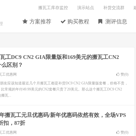
搬瓦工库存监控
演示站点
补货交流群
方案推荐
购买教程
测评信息
理
瓦工DC9 CN2 GIA限量版和169美元的搬瓦工CN2
有什么区别？
瓦工优惠网
赞(
0
)
友应该知道最近几个月搬瓦工都是补货DC9 CN2 GIA限量版套餐，价格不贵，
，比常规的年付49.99美元的CN2套餐只贵了20美元。那么这个搬瓦工DC9 CN2
搬瓦...
22年搬瓦工元旦优惠码/新年优惠码依然有效，全场VPS
环折扣，87折
瓦工优惠网
赞(
0
)