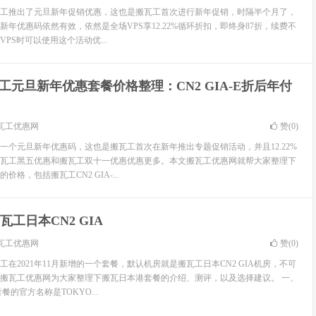
搬瓦工推出了元旦新年促销优惠，这也是搬瓦工首次进行新年促销，时隔半个月了，
年优惠码依然有效，依然是全场VPS享12.22%循环折扣，即终身87折，续费不
PS时可以使用这个活动优...
工元旦新年优惠套餐价格整理：CN2 GIA-E折后年付
瓦工优惠网
赞(
0
)
一个元旦新年优惠码，这也是搬瓦工首次在新年推出专题促销活动，并且12.22%
瓦工黑五优惠和搬瓦工双十一优惠优惠更多。本文搬瓦工优惠网就帮大家整理下
格，包括搬瓦工CN2 GIA-...
瓦工日本CN2 GIA
瓦工优惠网
赞(
0
)
在2021年11月新增的一个套餐，默认机房就是搬瓦工日本CN2 GIA机房，不可
搬瓦工优惠网为大家整理下搬瓦日本港套餐的介绍、测评，以及选择建议。 一、
的官方名称是TOKYO...