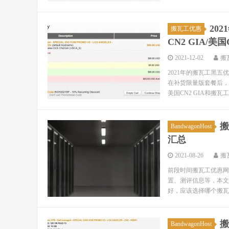
20
搬瓦工优惠
CN2 GIA/美
2021-12-02
搬
2021年的搬瓦工黑
在补货限量版套餐后，又
美国CN2 GIA和搬瓦工
搬
BandwagonHost
汇总
2021-08-26
搬
前段时间搬瓦工优惠网
置、测评信息等，本文
好，应该选择哪个搬瓦工
搬
BandwagonHost