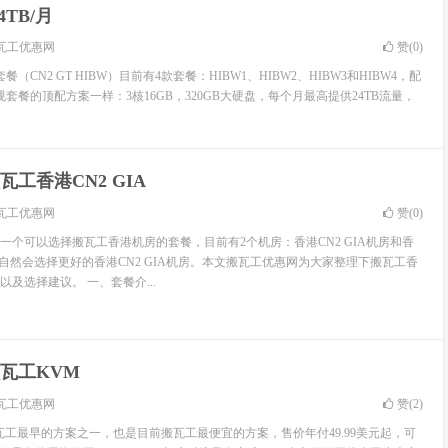
TB/月
瓦工优惠网
赞(
0
)
餐（CN2 GT HIBW）目前有4款套餐：HIBW1、HIBW2、HIBW3和HIBW4，配
常规套餐的顶配方案一样：3核16GB，320GB大硬盘，每个月最高提供24TB流量，
瓦工香港CN2 GIA
瓦工优惠网
赞(
0
)
一个可以选择搬瓦工香港机房的套餐，目前有2个机房：香港CN2 GIA机房和香
是自然会选择更好的香港CN2 GIA机房。本文搬瓦工优惠网为大家整理下搬瓦工香
及选择建议。 一、套餐介...
瓦工KVM
瓦工优惠网
赞(
2
)
瓦工最早的方案之一，也是目前搬瓦工最便宜的方案，售价年付49.99美元起，可