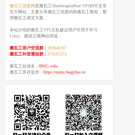
搬瓦工优惠网
是搬瓦工/BandwagonHost VPS的中文非
官方网站，主要分享搬瓦工优惠码和搬瓦工教程，整
理搬瓦工便宜方案。
本站介绍的搬瓦工VPS主机建议用户可用于学习
Linux、建设正规网站用途。
搬瓦工用户交流群：
903646397
搬瓦工补货通知群：
874585274
搬瓦工短域名：
BWG.wiki
搬瓦工库存监控：
https://status.bwgyhw.cn