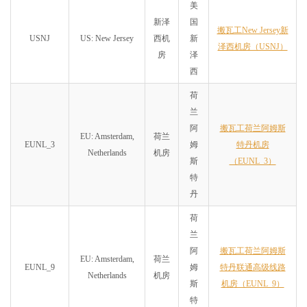
美
新泽
国
搬瓦工New Jersey新
USNJ
US: New Jersey
西机
新
泽西机房（USNJ）
房
泽
西
荷
兰
阿
搬瓦工荷兰阿姆斯
EU: Amsterdam,
荷兰
EUNL_3
姆
特丹机房
Netherlands
机房
斯
（EUNL_3）
特
丹
荷
兰
阿
搬瓦工荷兰阿姆斯
EU: Amsterdam,
荷兰
EUNL_9
姆
特丹联通高级线路
Netherlands
机房
斯
机房（EUNL_9）
特