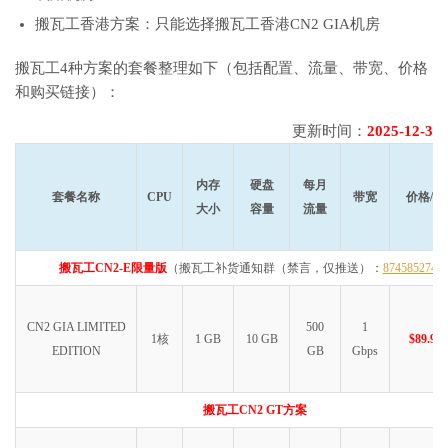
搬瓦工香港方案：只能选择搬瓦工香港CN2 GIA机房
搬瓦工4种方案的套餐整理如下（包括配置、流量、带宽、价格
和购买链接）：
更新时间：
2025-12-3
内存
硬盘
每月
套餐名称
CPU
带宽
价格/年
大小
容量
流量
搬瓦工CN2-E限量版
（搬瓦工补货通知群（禁言，仅推送）：
874585274
CN2 GIA LIMITED
500
1
1核
1 GB
10 GB
$89.99
EDITION
GB
Gbps
搬瓦工CN2 GT方案