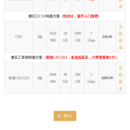
买
搬瓦工CN2特惠方案（
性价比，新手入门推荐
）
立
1024
20
1000
1
即
CN2
1核
$49.99
MB
GB
GB
Gbps
购
买
搬瓦工香港特惠方案（
香港CN2 GIA，直连低延迟，大带宽香港VPS
）
立
2048
40
500
1
即
香港CN2 GIA
2核
$899.99
MB
GB
GB
Gbps
购
买
赞(
0
)