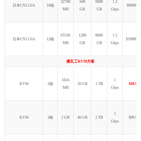
32768
640
6000
1.2
日本CN2 GIA
10核
$9989.99
MB
GB
GB
Gbps
65536
1280
8000
1.2
日本CN2 GIA
12核
$18989.9
MB
GB
GB
Gbps
搬瓦工KVM方案
1024
1
KVM
2核
20 GB
1 TB
$49.99
MB
Gbps
1
KVM
3核
2 GB
40 GB
2 TB
$99.99
Gbps