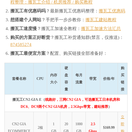
程整理：搬瓦工介绍 / 机房推荐 / 购买教程
搬瓦工有优惠码吗
？最新搬瓦工优惠码整理：
搬瓦工优惠码
想搭建个人网站
？手把手一步步教你：
搬瓦工建站教程
搬瓦工速度慢
？搬瓦工加速全教程：
搬瓦工加速方法汇总
购买的方案正好断货
？搬瓦工补货通知群(禁言，仅推送)：
874585274
搬瓦工最便宜方案
？配置、购买链接全部准备好：
硬
购
内存
盘
每月
买
套餐名称
CPU
带宽
价格/年
大小
容
流量
链
量
接
搬瓦工CN2-GIA-E（
线路好，三网CN2 GIA，可选搬瓦工日本机房和
DC6、DC9两个CN2 GIA机房，2.5Gbps带宽，建站推荐
）
立
CN2 GIA
1
20
1000
2.5
即
2核
$169.99
ECOMMERCE
GB
GB
GB
Gbps
购