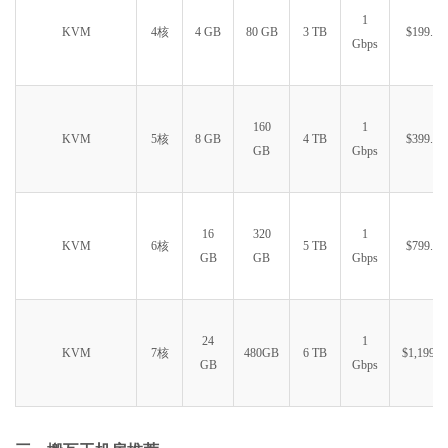
1
KVM
4核
4 GB
80 GB
3 TB
$199.99
Gbps
160
1
KVM
5核
8 GB
4 TB
$399.99
GB
Gbps
16
320
1
KVM
6核
5 TB
$799.99
GB
GB
Gbps
24
1
KVM
7核
480GB
6 TB
$1,199.9
GB
Gbps