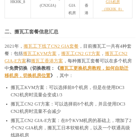
HKHK_8
GIA机房
(CN2GIA)
GIA
香
（HKHK_8）
机房
港
二、搬瓦工套餐信息汇总
2021年，
搬瓦工下线了CN2 GIA套餐
，目前搬瓦工一共有4种套
餐：包括
搬瓦工KVM方案
，
搬瓦工CN2 GT方案
，
搬瓦工CN2
GIA-E方案
和
搬瓦工香港方案
，每种搬瓦工套餐可以在多个机房
中
免费切换（切换教程：《
搬瓦工更换机房教程，如何自助迁
移机房，切换机房位置
》
，其中：
搬瓦工KVM方案：可以选择前8个机房，但是在使用DC3
CN2机房时流量会变成1/3
搬瓦工CN2 GT方案：可以选择前8个机房，并且使用DC3
CN2机房时流量不会减少
搬瓦工CN2 GIA-E方案：在8个KVM机房的基础上，增加了2
个CN2 GIA机房，搬瓦工日本软银机房，以及一个联通高级
线路机房