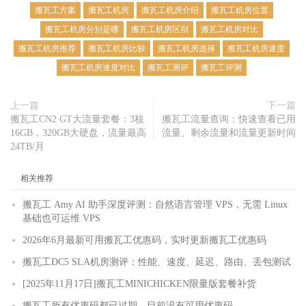
搬瓦工方案
搬瓦工机房
搬瓦工机房介绍
搬瓦工机房位置
搬瓦工机房分别是哪
搬瓦工机房区别
搬瓦工机房对比
搬瓦工机房推荐
搬瓦工机房比较
搬瓦工机房选择
搬瓦工机房速度
搬瓦工机房速度对比
搬瓦工测评
搬瓦工评测
上一篇
下一篇
搬瓦工CN2 GT大流量套餐：3核
搬瓦工流量查询：快速查看已用
16GB，320GB大硬盘，流量最高
流量、剩余流量和流量更新时间
24TB/月
相关推荐
搬瓦工 Amy AI 助手深度评测：自然语言管理 VPS，无需 Linux
基础也可运维 VPS
2026年6月最新可用搬瓦工优惠码，实时更新搬瓦工优惠码
搬瓦工DC5 SLA机房测评：性能、速度、延迟、路由、丢包测试
[2025年11月17日]搬瓦工MINICHICKEN限量版套餐补货
搬瓦工所有优惠码都已过期，目前没有可用优惠码