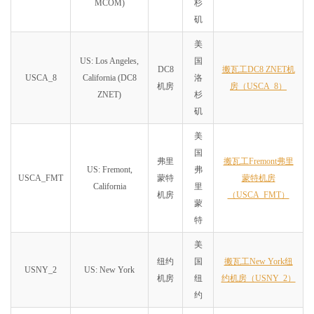
MCOM)
杉
矶
美
US: Los Angeles,
国
DC8
搬瓦工DC8 ZNET机
USCA_8
California (DC8
洛
机房
房（USCA_8）
ZNET)
杉
矶
美
国
弗里
搬瓦工Fremont弗里
US: Fremont,
弗
USCA_FMT
蒙特
蒙特机房
California
里
机房
（USCA_FMT）
蒙
特
美
纽约
国
搬瓦工New York纽
USNY_2
US: New York
机房
纽
约机房（USNY_2）
约