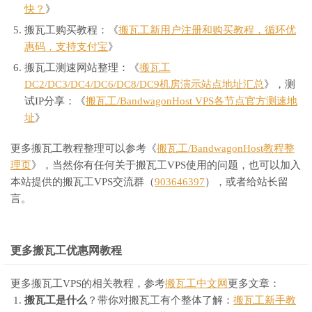
快？
》
搬瓦工购买教程：《
搬瓦工新用户注册和购买教程，循环优
惠码，支持支付宝
》
搬瓦工测速网站整理：《
搬瓦工
DC2/DC3/DC4/DC6/DC8/DC9机房演示站点地址汇总
》，测
试IP分享：《
搬瓦工/BandwagonHost VPS各节点官方测速地
址
》
更多搬瓦工教程整理可以参考《
搬瓦工/BandwagonHost教程整
理页
》，当然你有任何关于搬瓦工VPS使用的问题，也可以加入
本站提供的搬瓦工VPS交流群（
903646397
），或者给站长留
言。
更多搬瓦工优惠网教程
更多搬瓦工VPS的相关教程，参考
搬瓦工中文网
更多文章：
搬瓦工是什么
？带你对搬瓦工有个整体了解：
搬瓦工新手教