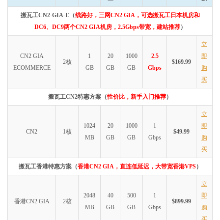
搬瓦工CN2-GIA-E（
线路好，三网CN2 GIA，可选搬瓦工日本机房和
DC6、DC9两个CN2 GIA机房，2.5Gbps带宽，建站推荐
）
立
CN2 GIA
1
20
1000
2.5
即
2核
$169.99
ECOMMERCE
GB
GB
GB
Gbps
购
买
搬瓦工CN2特惠方案（
性价比，新手入门推荐
）
立
1024
20
1000
1
即
CN2
1核
$49.99
MB
GB
GB
Gbps
购
买
搬瓦工香港特惠方案（
香港CN2 GIA，直连低延迟，大带宽香港VPS
）
立
2048
40
500
1
即
香港CN2 GIA
2核
$899.99
MB
GB
GB
Gbps
购
买