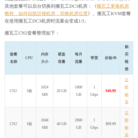
其他套餐可以后台切换到搬瓦工DC3机房：《
搬瓦工更换机房
教程，如何自助迁移机房，切换机房位置
》。搬瓦工KVM套餐
在使用搬瓦工DC3机房时流量会变成1/3。
搬瓦工CN2套餐整理如下：
购
套餐
内存
硬盘
每月
买
CPU
带宽
价格/年
名称
大小
容量
流量
链
接
立
1024
1000
1
即
CN2
1核
20 GB
$49.99
MB
GB
Gbps
购
买
立
2048
2000
1
即
CN2
1核
40 GB
$99.99
MB
GB
Gbps
购
买