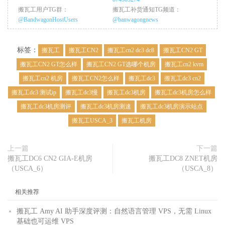
搬瓦工用户TG群：
搬瓦工补货通知TG频道：
@BandwagonHostUsers
@banwagongnews
标签：
搬瓦工
搬瓦工CN2
搬瓦工cn2 dc3 dc8
搬瓦工CN2 GT
搬瓦工CN2 GT怎么样
搬瓦工CN2 GT选哪个机房
搬瓦工cn2 kvm
搬瓦工cn2 机房
搬瓦工CN2怎么样
搬瓦工dc3
搬瓦工dc3 cn2
搬瓦工dc3 测试ip
搬瓦工dc3慢
搬瓦工dc3机房
搬瓦工dc3机房怎么样
搬瓦工dc3机房测评
搬瓦工dc3机房测速
搬瓦工dc3机房演示站点
搬瓦工USCA_3
搬瓦工机房
上一篇
下一篇
搬瓦工DC6 CN2 GIA-E机房
搬瓦工DC8 ZNET机房
（USCA_6）
（USCA_8）
相关推荐
搬瓦工 Amy AI 助手深度评测：自然语言管理 VPS，无需 Linux
基础也可运维 VPS