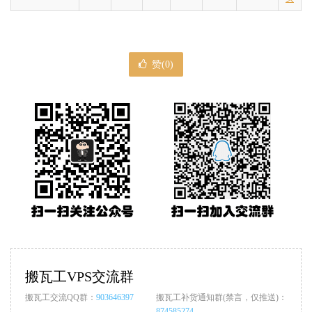
赞(
0
)
搬瓦工VPS交流群
搬瓦工交流QQ群：
903646397
搬瓦工补货通知群(禁言，仅推送)：
874585274