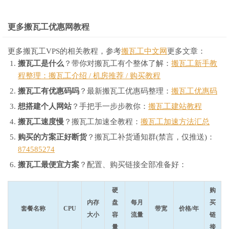
更多搬瓦工优惠网教程
更多搬瓦工VPS的相关教程，参考
搬瓦工中文网
更多文章：
搬瓦工是什么
？带你对搬瓦工有个整体了解：
搬瓦工新手教
程整理：搬瓦工介绍 / 机房推荐 / 购买教程
搬瓦工有优惠码吗
？最新搬瓦工优惠码整理：
搬瓦工优惠码
想搭建个人网站
？手把手一步步教你：
搬瓦工建站教程
搬瓦工速度慢
？搬瓦工加速全教程：
搬瓦工加速方法汇总
购买的方案正好断货
？搬瓦工补货通知群(禁言，仅推送)：
874585274
搬瓦工最便宜方案
？配置、购买链接全部准备好：
硬
购
内存
盘
每月
买
套餐名称
CPU
带宽
价格/年
大小
容
流量
链
量
接